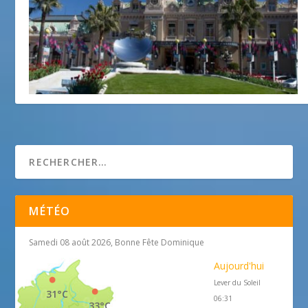
Country Guide Monaco
14 juin 2012
MÉTÉO
Samedi 08 août 2026, Bonne Fête Dominique
Aujourd'hui
Lever du Soleil
31°C
06:31
33°C