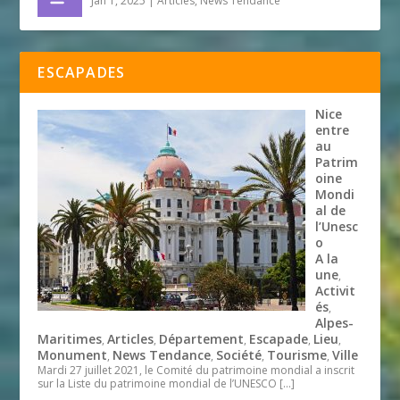
Jan 1, 2025
|
Articles
,
News Tendance
ESCAPADES
Nice
entre
au
Patrim
oine
Mondi
al de
l’Unesc
o
A la
une
,
Activit
és
,
Alpes-
Maritimes
Articles
Département
Escapade
Lieu
,
,
,
,
,
Monument
News Tendance
Société
Tourisme
Ville
,
,
,
,
Mardi 27 juillet 2021, le Comité du patrimoine mondial a inscrit
sur la Liste du patrimoine mondial de l’UNESCO
[…]