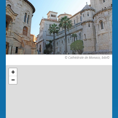
© Cathédrale de Monaco, bibi©
+
−