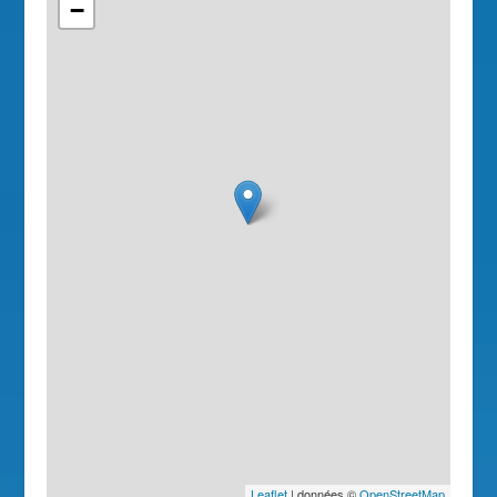
−
Leaflet
| données ©
OpenStreetMap