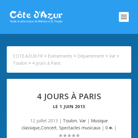
COTE.AZUR.FR
>
Evénements
>
Département
>
Var
>
Toulon
>
4 jours à Paris
4 JOURS À PARIS
LE
1 JUIN 2013
12 juillet 2013
|
Toulon
,
Var
|
Musique
classique,Concert
,
Spectacles musicaux
|
0
|