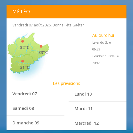
MÉTÉO
Vendredi 07 août 2026, Bonne Fête Gaétan
Aujourd'hui
Lever du Soleil
32°C
06:29
33°C
Coucher du soleil à
20:43
31°C
Les prévisions
Vendredi 07
Lundi 10
Samedi 08
Mardi 11
Dimanche 09
Mercredi 12