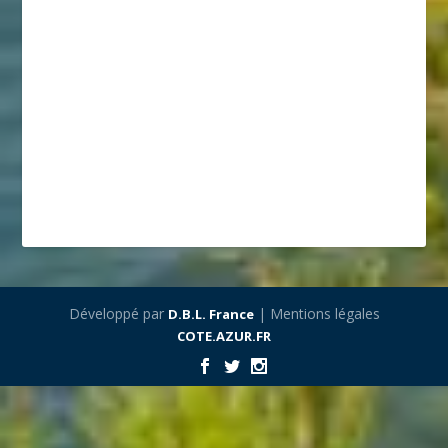
Développé par
| Mentions légales
D.B.L. France
COTE.AZUR.FR