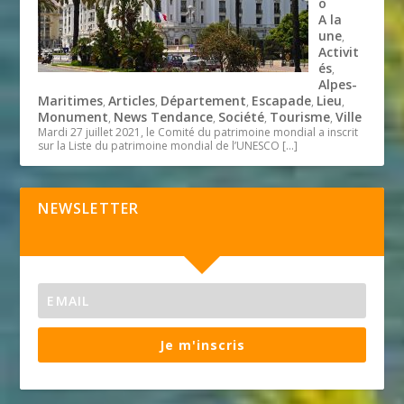
o
A la
une
,
Activit
és
,
Alpes-
Maritimes
Articles
Département
Escapade
Lieu
,
,
,
,
,
Monument
News Tendance
Société
Tourisme
Ville
,
,
,
,
Mardi 27 juillet 2021, le Comité du patrimoine mondial a inscrit
sur la Liste du patrimoine mondial de l’UNESCO
[…]
NEWSLETTER
Je m'inscris