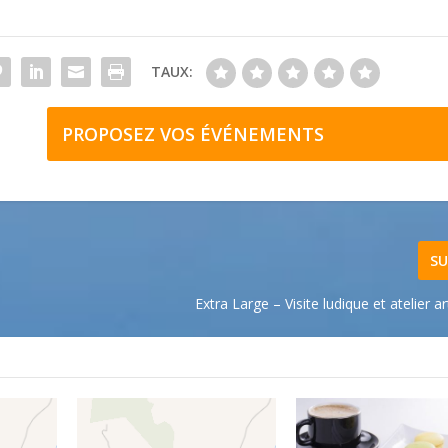
TAUX:
PROPOSEZ VOS ÉVÉNEMENTS
SU
Extra Large – Visite ludique et atelier a