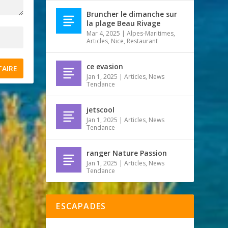
Bruncher le dimanche sur
la plage Beau Rivage
Mar 4, 2025
|
Alpes-Maritimes
,
Articles
,
Nice
,
Restaurant
ce evasion
Jan 1, 2025
|
Articles
,
News
Tendance
jetscool
Jan 1, 2025
|
Articles
,
News
Tendance
ranger Nature Passion
Jan 1, 2025
|
Articles
,
News
Tendance
ESCAPADES