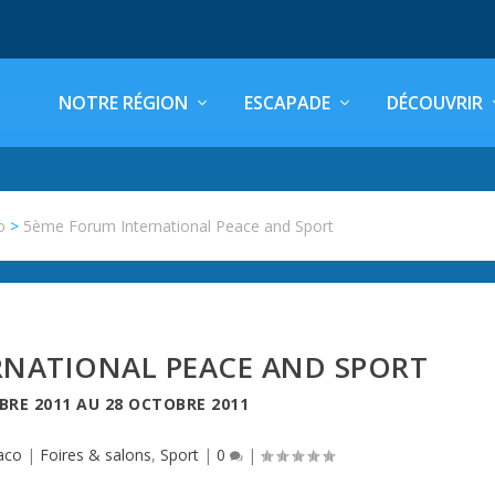
NOTRE RÉGION
ESCAPADE
DÉCOUVRIR
o
>
5ème Forum International Peace and Sport
RNATIONAL PEACE AND SPORT
BRE 2011
AU
28 OCTOBRE 2011
aco
|
Foires & salons
,
Sport
|
0
|