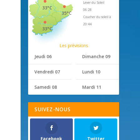
Lever du Soleil
33°C
06:28
35°C
Coucher du soleil à
20:44
33°C
Les prévisions
Jeudi 06
Dimanche 09
Vendredi 07
Lundi 10
Samedi 08
Mardi 11
SUIVEZ-NOUS
Facebook
Twitter