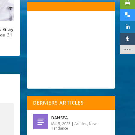
u Gray
 au 31
DERNIERS ARTICLES
DANSEA
Mai 5, 2025
|
Articles
,
News
Tendance