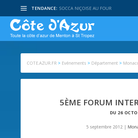
TENDANCE:
SOCCA NIÇOISE AU FOUR
COTE.AZUR.FR
>
Evénements
>
Département
>
Monac
5ÈME FORUM INTE
DU
26 OCTO
5 septembre 2012
|
Mon