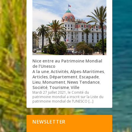
Nice entre au Patrimoine Mondial
de l’Unesco
A la une
Activités
Alpes-Maritimes
,
,
,
Articles
Département
Escapade
,
,
,
Lieu
Monument
News Tendance
,
,
,
Société
Tourisme
Ville
,
,
Mardi 27 juillet 2021, le Comité du
patrimoine mondial a inscrit sur la Liste du
patrimoine mondial de l’UNESCO
[…]
NEWSLETTER