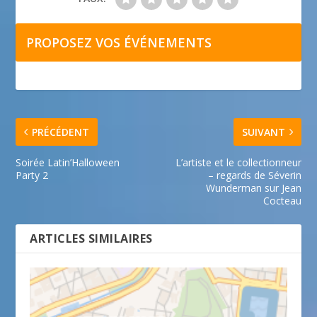
PROPOSEZ VOS ÉVÉNEMENTS
PRÉCÉDENT
SUIVANT
Soirée Latin’Halloween
L’artiste et le collectionneur
Party 2
– regards de Séverin
Wunderman sur Jean
Cocteau
ARTICLES SIMILAIRES