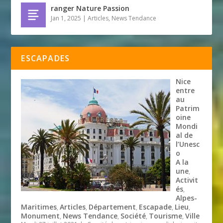
ranger Nature Passion
Jan 1, 2025
|
Articles
,
News Tendance
ESCAPADES
Nice
entre
au
Patrim
oine
Mondi
al de
l’Unesc
o
A la
une
,
Activit
és
,
Alpes-
Maritimes
Articles
Département
Escapade
Lieu
,
,
,
,
,
Monument
News Tendance
Société
Tourisme
Ville
,
,
,
,