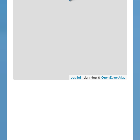
Leaflet
| données ©
OpenStreetMap