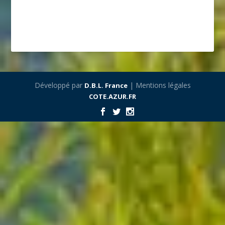
Développé par
| Mentions légales
D.B.L. France
COTE.AZUR.FR