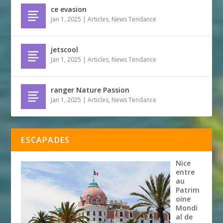
ce evasion
Jan 1, 2025
|
Articles
,
News Tendance
jetscool
Jan 1, 2025
|
Articles
,
News Tendance
ranger Nature Passion
Jan 1, 2025
|
Articles
,
News Tendance
ESCAPADES
Nice
entre
au
Patrim
oine
Mondi
al de