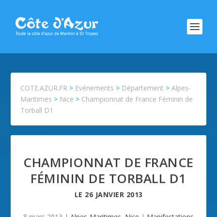
COTE.AZUR.FR
>
Evénements
>
Département
>
Alpes-
Maritimes
>
Nice
>
Championnat de France Féminin de
Torball D1
CHAMPIONNAT DE FRANCE
FÉMININ DE TORBALL D1
LE
26 JANVIER 2013
8 mars 2013
|
Alpes-Maritimes
,
Nice
|
Manifestations