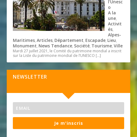
l’Unesc
o
A la
une
,
Activit
és
,
Alpes-
Maritimes
Articles
Département
Escapade
Lieu
,
,
,
,
,
Monument
News Tendance
Société
Tourisme
Ville
,
,
,
,
Mardi 27 juillet 2021, le Comité du patrimoine mondial a inscrit
sur la Liste du patrimoine mondial de l’UNESCO
[…]
NEWSLETTER
Je m'inscris