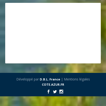
Développé par
| Mentions légales
D.B.L. France
COTE.AZUR.FR