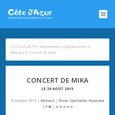
COTE.AZUR.FR
>
Evénements
>
Département
>
Monaco
>
Concert de Mika
CONCERT DE MIKA
LE
29 AOÛT 2015
9 octobre 2015
|
Monaco
|
Show
,
Spectacles musicaux
|
0
|