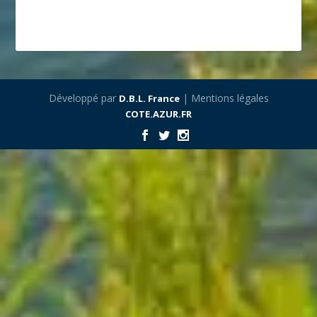
Développé par
| Mentions légales
D.B.L. France
COTE.AZUR.FR