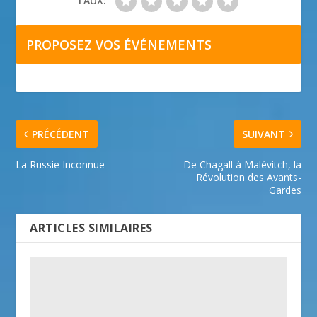
TAUX:
PROPOSEZ VOS ÉVÉNEMENTS
PRÉCÉDENT
SUIVANT
La Russie Inconnue
De Chagall à Malévitch, la
Révolution des Avants-
Gardes
ARTICLES SIMILAIRES