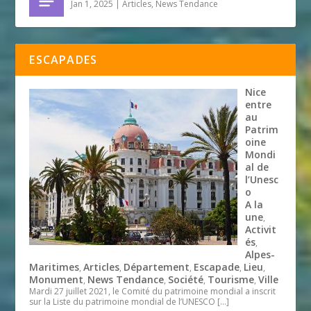
Jan 1, 2025
|
Articles
,
News Tendance
ESCAPADES
Nice
entre
au
Patrim
oine
Mondi
al de
l’Unesc
o
A la
une
,
Activit
és
,
Alpes-
Maritimes
Articles
Département
Escapade
Lieu
,
,
,
,
,
Monument
News Tendance
Société
Tourisme
Ville
,
,
,
,
Mardi 27 juillet 2021, le Comité du patrimoine mondial a inscrit
sur la Liste du patrimoine mondial de l’UNESCO
[…]