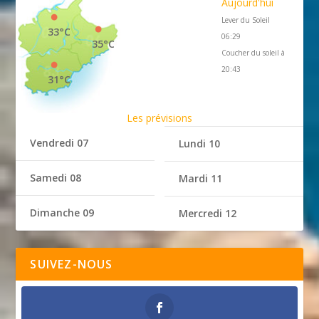
Aujourd'hui
Lever du Soleil
33°C
06:29
35°C
Coucher du soleil à
20:43
31°C
Les prévisions
Vendredi 07
Lundi 10
Samedi 08
Mardi 11
Dimanche 09
Mercredi 12
SUIVEZ-NOUS