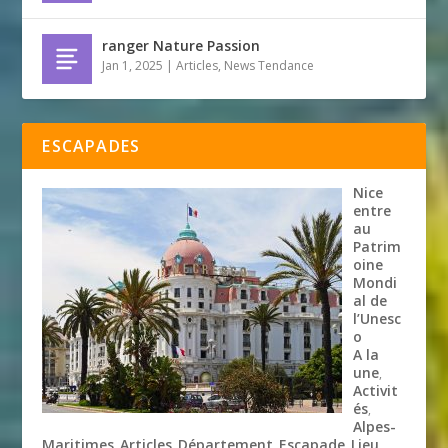
ranger Nature Passion
Jan 1, 2025
|
Articles
,
News Tendance
ESCAPADES
Nice
entre
au
Patrim
oine
Mondi
al de
l’Unesc
o
A la
une
,
Activit
és
,
Alpes-
Maritimes
Articles
Département
Escapade
Lieu
,
,
,
,
,