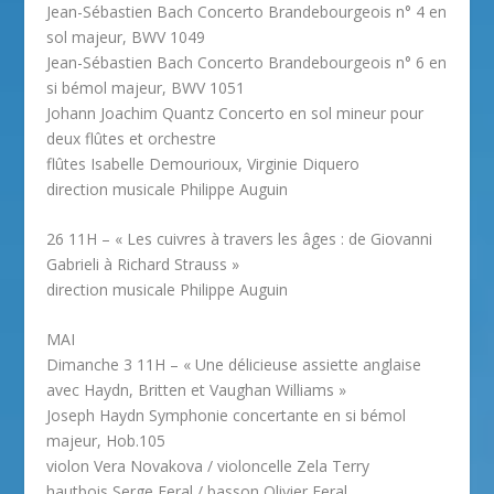
Jean-Sébastien Bach Concerto Brandebourgeois n° 4 en
sol majeur, BWV 1049
Jean-Sébastien Bach Concerto Brandebourgeois n° 6 en
si bémol majeur, BWV 1051
Johann Joachim Quantz Concerto en sol mineur pour
deux flûtes et orchestre
flûtes Isabelle Demourioux, Virginie Diquero
direction musicale Philippe Auguin
26 11H – « Les cuivres à travers les âges : de Giovanni
Gabrieli à Richard Strauss »
direction musicale Philippe Auguin
MAI
Dimanche 3 11H – « Une délicieuse assiette anglaise
avec Haydn, Britten et Vaughan Williams »
Joseph Haydn Symphonie concertante en si bémol
majeur, Hob.105
violon Vera Novakova / violoncelle Zela Terry
hautbois Serge Feral / basson Olivier Feral