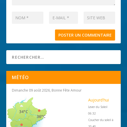
MÉTÉO
Dimanche 09 août 2026, Bonne Fête Amour
Aujourd'hui
Lever du Soleil
34°C
06:32
36°C
Coucher du soleil à
20:40