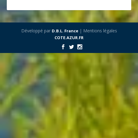
Développé par
| Mentions légales
D.B.L. France
COTE.AZUR.FR