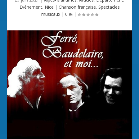
Evénement
,
Nice
|
Chanson française
,
Spectacles
musicaux
|
0
|