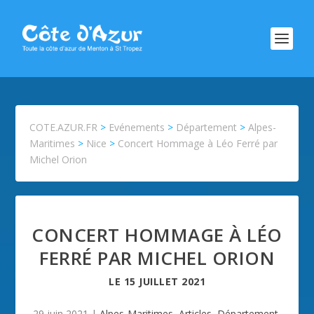
COTE.AZUR.FR
>
Evénements
>
Département
>
Alpes-
Maritimes
>
Nice
>
Concert Hommage à Léo Ferré par
Michel Orion
CONCERT HOMMAGE À LÉO
FERRÉ PAR MICHEL ORION
LE
15 JUILLET 2021
29 juin 2021
|
Alpes-Maritimes
,
Articles
,
Département
,