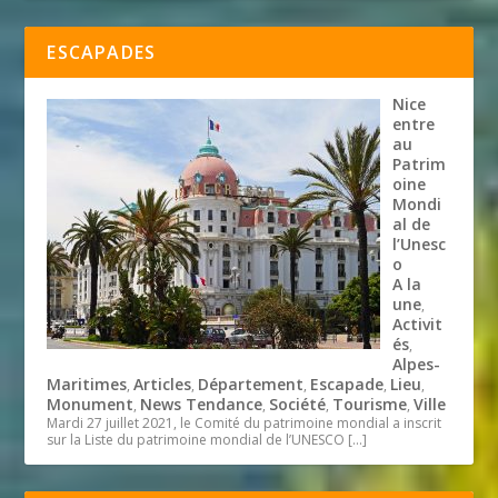
ESCAPADES
Nice
entre
au
Patrim
oine
Mondi
al de
l’Unesc
o
A la
une
,
Activit
és
,
Alpes-
Maritimes
Articles
Département
Escapade
Lieu
,
,
,
,
,
Monument
News Tendance
Société
Tourisme
Ville
,
,
,
,
Mardi 27 juillet 2021, le Comité du patrimoine mondial a inscrit
sur la Liste du patrimoine mondial de l’UNESCO
[…]