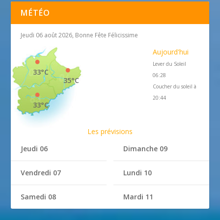
MÉTÉO
Jeudi 06 août 2026, Bonne Fête Félicissime
Aujourd'hui
Lever du Soleil
33°C
06:28
35°C
Coucher du soleil à
20:44
33°C
Les prévisions
Jeudi 06
Dimanche 09
Vendredi 07
Lundi 10
Samedi 08
Mardi 11