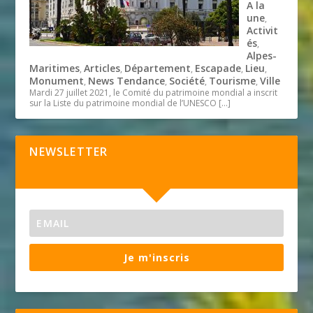
A la
une
,
Activit
és
,
Alpes-
Maritimes
Articles
Département
Escapade
Lieu
,
,
,
,
,
Monument
News Tendance
Société
Tourisme
Ville
,
,
,
,
Mardi 27 juillet 2021, le Comité du patrimoine mondial a inscrit
sur la Liste du patrimoine mondial de l’UNESCO
[…]
NEWSLETTER
Je m'inscris