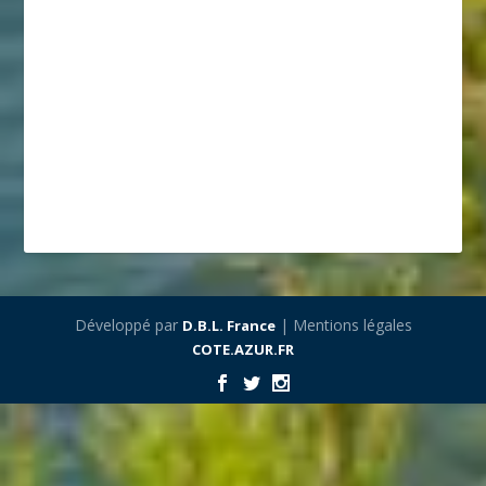
Développé par
| Mentions légales
D.B.L. France
COTE.AZUR.FR