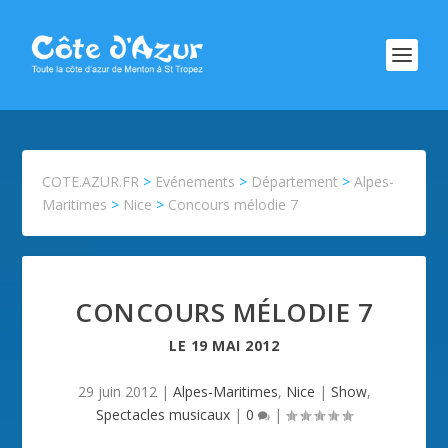
COTE.AZUR.FR
>
Evénements
>
Département
>
Alpes-
Maritimes
>
Nice
>
Concours mélodie 7
CONCOURS MÉLODIE 7
LE
19 MAI 2012
29 juin 2012
|
Alpes-Maritimes
,
Nice
|
Show
,
Spectacles musicaux
|
0
|