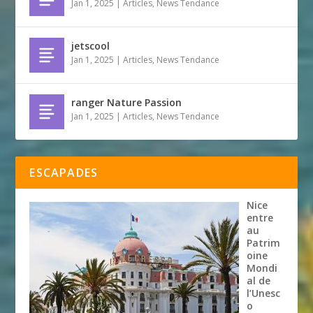
Jan 1, 2025
|
Articles
,
News Tendance
jetscool
Jan 1, 2025
|
Articles
,
News Tendance
ranger Nature Passion
Jan 1, 2025
|
Articles
,
News Tendance
ESCAPADES
Nice
entre
au
Patrim
oine
Mondi
al de
l’Unesc
o