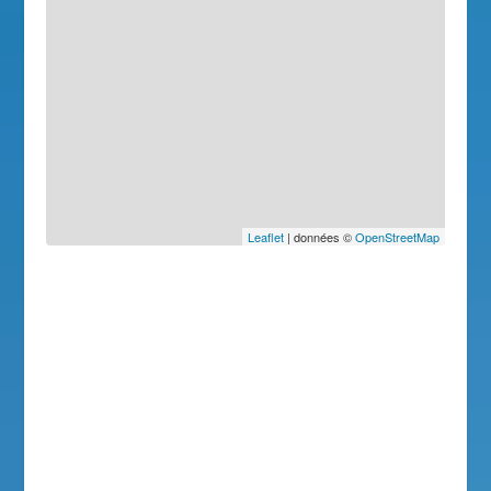
Leaflet
| données ©
OpenStreetMap