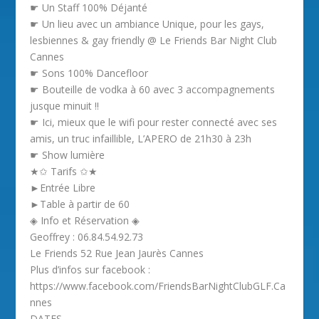
☛ Un Staff 100% Déjanté
☛ Un lieu avec un ambiance Unique, pour les gays,
lesbiennes & gay friendly @ Le Friends Bar Night Club
Cannes
☛ Sons 100% Dancefloor
☛ Bouteille de vodka à 60 avec 3 accompagnements
jusque minuit !!
☛ Ici, mieux que le wifi pour rester connecté avec ses
amis, un truc infaillible, L’APERO de 21h30 à 23h
☛ Show lumière
★✩ Tarifs ✩★
►Entrée Libre
►Table à partir de 60
◈ Info et Réservation ◈
Geoffrey : 06.84.54.92.73
Le Friends 52 Rue Jean Jaurès Cannes
Plus d’infos sur facebook :
https://www.facebook.com/FriendsBarNightClubGLF.Ca
nnes
DATES