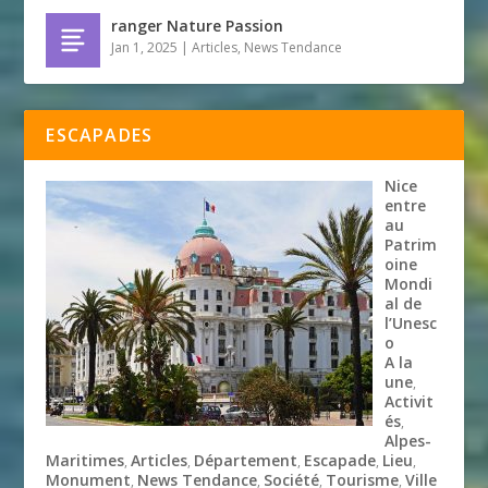
ranger Nature Passion
Jan 1, 2025
|
Articles
,
News Tendance
ESCAPADES
Nice
entre
au
Patrim
oine
Mondi
al de
l’Unesc
o
A la
une
,
Activit
és
,
Alpes-
Maritimes
Articles
Département
Escapade
Lieu
,
,
,
,
,
Monument
News Tendance
Société
Tourisme
Ville
,
,
,
,