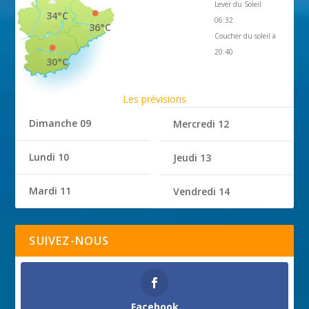
Lever du Soleil
34°C
06:32
36°C
Coucher du soleil à
20:40
30°C
Les prévisions
Dimanche 09
Mercredi 12
Lundi 10
Jeudi 13
Mardi 11
Vendredi 14
SUIVEZ-NOUS
Facebook