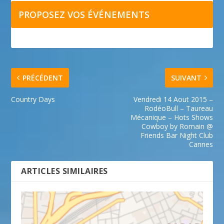
PROPOSEZ VOS ÉVÉNEMENTS
PRÉCÉDENT
SUIVANT
Country Days
Vendredi 14 Aout 2015 –
RodéoBull – Taureau
Mécanique – Hots Shows
Cowboy by Romain @
Friends Bar Night Club
Cannes
ARTICLES SIMILAIRES