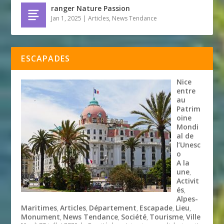
ranger Nature Passion
Jan 1, 2025
|
Articles
,
News Tendance
ESCAPADES
Nice
entre
au
Patrim
oine
Mondi
al de
l’Unesc
o
A la
une
,
Activit
és
,
Alpes-
Maritimes
Articles
Département
Escapade
Lieu
,
,
,
,
,
Monument
News Tendance
Société
Tourisme
Ville
,
,
,
,