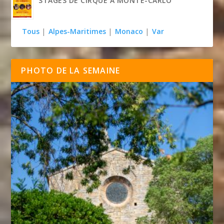
STAGES DE CIRQUE À MONTE-CARLO
Tous
|
Alpes-Maritimes
|
Monaco
|
Var
PHOTO DE LA SEMAINE