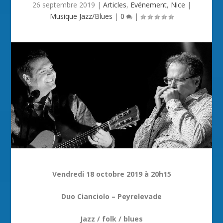
26 septembre 2019
|
Articles
,
Evénement
,
Nice
|
Musique Jazz/Blues
|
0
|
Vendredi 18 octobre 2019 à 20h15
Duo Cianciolo – Peyrelevade
Jazz / folk / blues