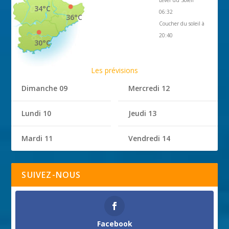
34°C
06:32
36°C
Coucher du soleil à
20:40
30°C
Les prévisions
Dimanche 09
Mercredi 12
Lundi 10
Jeudi 13
Mardi 11
Vendredi 14
SUIVEZ-NOUS
Facebook