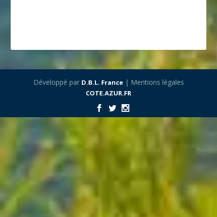
Développé par
| Mentions légales
D.B.L. France
COTE.AZUR.FR