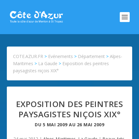
COTE.AZUR.FR
>
Evénements
>
Département
>
Alpes-
Maritimes
>
La Gaude
>
Exposition des peintres
paysagistes niçois XIX°
EXPOSITION DES PEINTRES
PAYSAGISTES NIÇOIS XIX°
DU
5 MAI 2009
AU
26 MAI 2009
24 mai 2012
|
Alpes-Maritimes
,
La Gaude
|
Beaux Arts
,