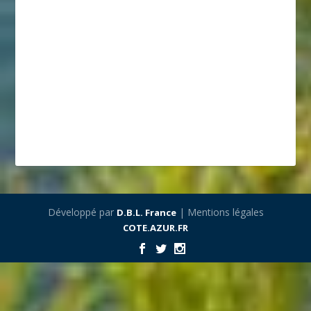
Développé par
| Mentions légales
D.B.L. France
COTE.AZUR.FR