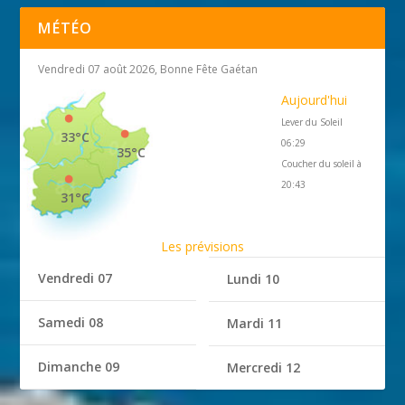
MÉTÉO
Vendredi 07 août 2026, Bonne Fête Gaétan
Aujourd'hui
Lever du Soleil
33°C
06:29
35°C
Coucher du soleil à
20:43
31°C
Les prévisions
Vendredi 07
Lundi 10
Samedi 08
Mardi 11
Dimanche 09
Mercredi 12