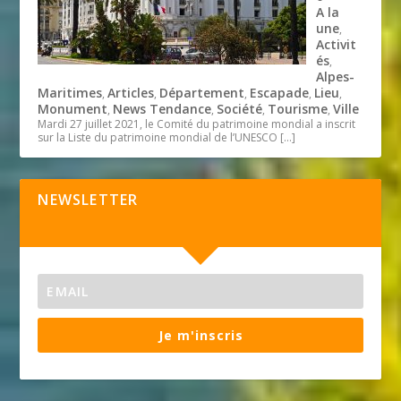
A la
une
,
Activit
és
,
Alpes-
Maritimes
Articles
Département
Escapade
Lieu
,
,
,
,
,
Monument
News Tendance
Société
Tourisme
Ville
,
,
,
,
Mardi 27 juillet 2021, le Comité du patrimoine mondial a inscrit
sur la Liste du patrimoine mondial de l’UNESCO
[…]
NEWSLETTER
Je m'inscris