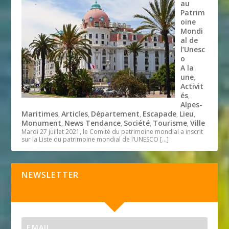
au
Patrim
oine
Mondi
al de
l’Unesc
o
A la
une
,
Activit
és
,
Alpes-
Maritimes
Articles
Département
Escapade
Lieu
,
,
,
,
,
Monument
News Tendance
Société
Tourisme
Ville
,
,
,
,
Mardi 27 juillet 2021, le Comité du patrimoine mondial a inscrit
sur la Liste du patrimoine mondial de l’UNESCO
[…]
NEWSLETTER