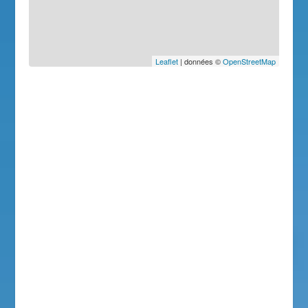
Leaflet
| données ©
OpenStreetMap