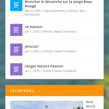
Bruncher le dimanche sur la plage Beau
Rivage
Mar 4, 2025
|
Alpes-Maritimes
,
Articles
,
Nice
,
Restaurant
ce evasion
Jan 1, 2025
|
Articles
,
News Tendance
jetscool
Jan 1, 2025
|
Articles
,
News Tendance
ranger Nature Passion
Jan 1, 2025
|
Articles
,
News Tendance
ESCAPADES
Nice
entre