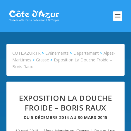
COTE.AZUR.FR
>
Evénements
>
Département
>
Alpes-
Maritimes
>
Grasse
>
Exposition La Douche Froide –
Boris Raux
EXPOSITION LA DOUCHE
FROIDE – BORIS RAUX
DU
5 DÉCEMBRE 2014
AU
30 MARS 2015
10 mai 2015
|
Alpes-Maritimes
,
Grasse
|
Beaux Arts
,