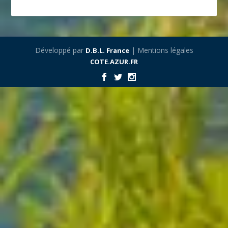
Développé par
| Mentions légales
D.B.L. France
COTE.AZUR.FR