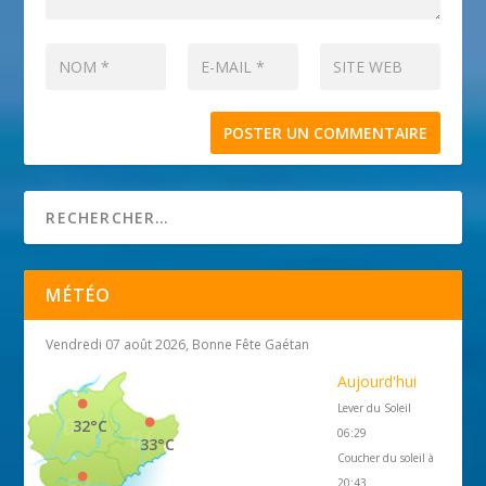
MÉTÉO
Vendredi 07 août 2026, Bonne Fête Gaétan
Aujourd'hui
Lever du Soleil
32°C
06:29
33°C
Coucher du soleil à
20:43