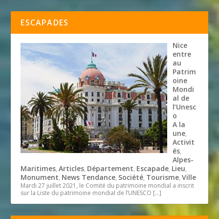
ESCAPADES
Nice
entre
au
Patrim
oine
Mondi
al de
l’Unesc
o
A la
une
,
Activit
és
,
Alpes-
Maritimes
Articles
Département
Escapade
Lieu
,
,
,
,
,
Monument
News Tendance
Société
Tourisme
Ville
,
,
,
,
Mardi 27 juillet 2021, le Comité du patrimoine mondial a inscrit
sur la Liste du patrimoine mondial de l’UNESCO
[…]