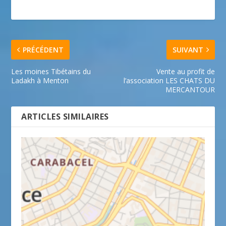
PRÉCÉDENT
SUIVANT
Les moines Tibétains du
Vente au profit de
Ladakh à Menton
l’association LES CHATS DU
MERCANTOUR
ARTICLES SIMILAIRES