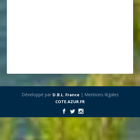
Développé par
| Mentions légales
D.B.L. France
COTE.AZUR.FR