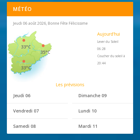
MÉTÉO
Jeudi 06 août 2026, Bonne Fête Félicissime
Aujourd'hui
Lever du Soleil
33°C
06:28
35°C
Coucher du soleil à
20:44
33°C
Les prévisions
Jeudi 06
Dimanche 09
Vendredi 07
Lundi 10
Samedi 08
Mardi 11