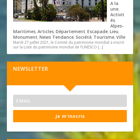
A la
une
,
Activit
és
,
Alpes-
Maritimes
Articles
Département
Escapade
Lieu
,
,
,
,
,
Monument
News Tendance
Société
Tourisme
Ville
,
,
,
,
Mardi 27 juillet 2021, le Comité du patrimoine mondial a inscrit
sur la Liste du patrimoine mondial de l’UNESCO
[…]
NEWSLETTER
Je m'inscris