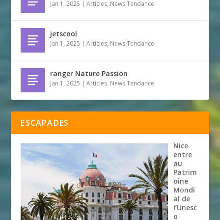
Jan 1, 2025
|
Articles
,
News Tendance
jetscool
Jan 1, 2025
|
Articles
,
News Tendance
ranger Nature Passion
Jan 1, 2025
|
Articles
,
News Tendance
ESCAPADES
Nice
entre
au
Patrim
oine
Mondi
al de
l’Unesc
o