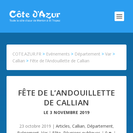
COTE.AZUR.FR
>
Evénements
>
Département
>
Var
>
Callian
>
Fête de l’Andouillette de Callian
FÊTE DE L’ANDOUILLETTE
DE CALLIAN
LE
3 NOVEMBRE 2019
23 octobre 2019
|
Articles
,
Callian
,
Département
,
Evénement
,
Var
|
Fête
,
Réunions publiques
|
0
|