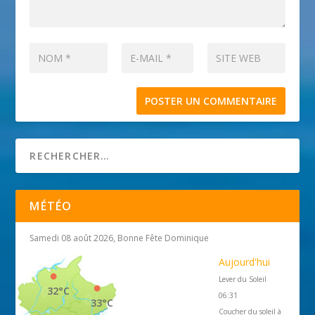
MÉTÉO
Samedi 08 août 2026, Bonne Fête Dominique
Aujourd'hui
Lever du Soleil
32°C
06:31
33°C
Coucher du soleil à