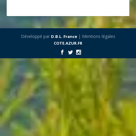
Développé par
| Mentions légales
D.B.L. France
COTE.AZUR.FR