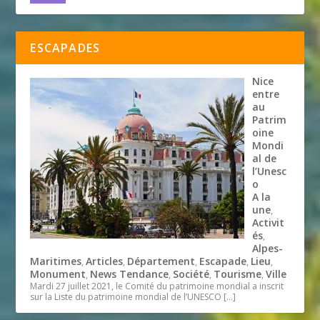
ESCAPADES
Nice
entre
au
Patrim
oine
Mondi
al de
l’Unesc
o
A la
une
,
Activit
és
,
Alpes-
Maritimes
Articles
Département
Escapade
Lieu
,
,
,
,
,
Monument
News Tendance
Société
Tourisme
Ville
,
,
,
,
Mardi 27 juillet 2021, le Comité du patrimoine mondial a inscrit
sur la Liste du patrimoine mondial de l’UNESCO
[…]