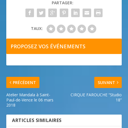
PARTAGER:
TAUX:
PROPOSEZ VOS ÉVÉNEMENTS
PRÉCÉDENT
SUIVANT
Atelier Mandala à Saint-
CIRQUE FAROUCHE “Studio
Paul-de-Vence le 06 mars
18”
2018
ARTICLES SIMILAIRES