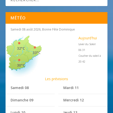
MÉTÉO
Samedi 08 août 2026, Bonne Fête Dominique
Aujourd'hui
Lever du Soleil
32°C
06:31
33°C
Coucher du soleil à
20:42
30°C
Les prévisions
Samedi 08
Mardi 11
Dimanche 09
Mercredi 12
Lundi 10
Jeudi 13