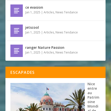
ce evasion
Jan 1, 2025
|
Articles
,
News Tendance
jetscool
Jan 1, 2025
|
Articles
,
News Tendance
ranger Nature Passion
Jan 1, 2025
|
Articles
,
News Tendance
ESCAPADES
Nice
entre
au
Patrim
oine
Mondi
al de