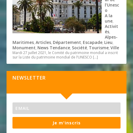
l’Unesc
o
A la
une
,
Activit
és
,
Alpes-
Maritimes
Articles
Département
Escapade
Lieu
,
,
,
,
,
Monument
News Tendance
Société
Tourisme
Ville
,
,
,
,
Mardi 27 juillet 2021, le Comité du patrimoine mondial a inscrit
sur la Liste du patrimoine mondial de l’UNESCO
[…]
NEWSLETTER
Je m'inscris