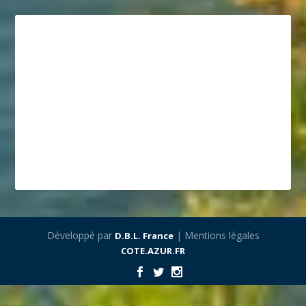
Développé par
| Mentions légales
D.B.L. France
COTE.AZUR.FR