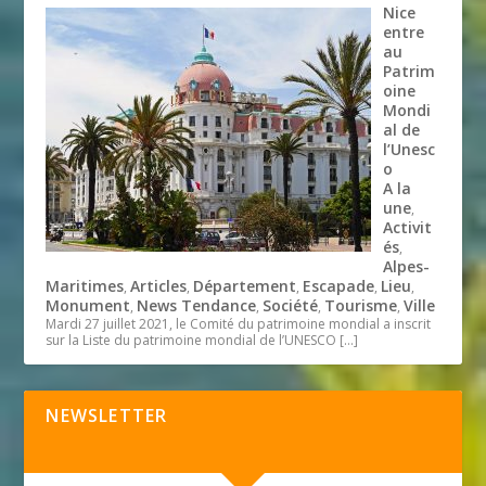
Nice
entre
au
Patrim
oine
Mondi
al de
l’Unesc
o
A la
une
,
Activit
és
,
Alpes-
Maritimes
Articles
Département
Escapade
Lieu
,
,
,
,
,
Monument
News Tendance
Société
Tourisme
Ville
,
,
,
,
Mardi 27 juillet 2021, le Comité du patrimoine mondial a inscrit
sur la Liste du patrimoine mondial de l’UNESCO
[…]
NEWSLETTER