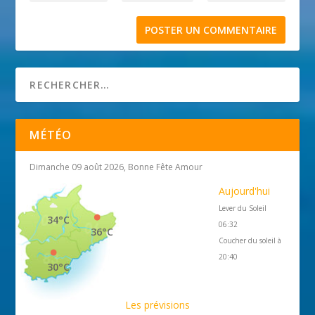
MÉTÉO
Dimanche 09 août 2026, Bonne Fête Amour
Aujourd'hui
Lever du Soleil
34°C
06:32
36°C
Coucher du soleil à
20:40
30°C
Les prévisions