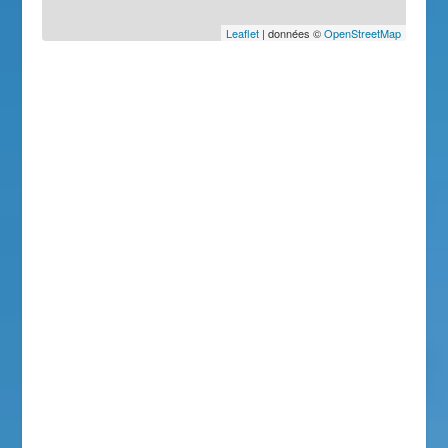
Leaflet
| données ©
OpenStreetMap