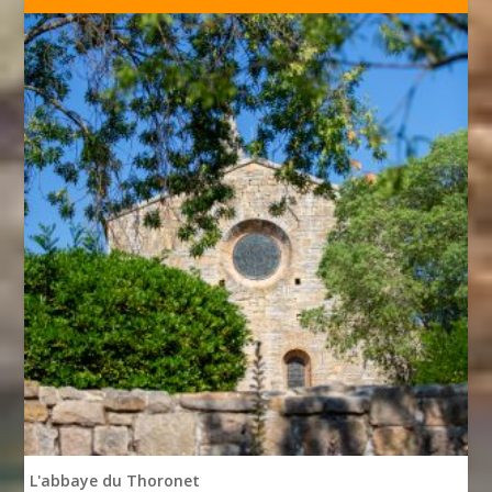
L'abbaye du Thoronet