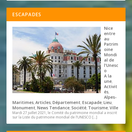
ESCAPADES
Nice
entre
au
Patrim
oine
Mondi
al de
l’Unesc
o
A la
une
,
Activit
és
,
Alpes-
Maritimes
Articles
Département
Escapade
Lieu
,
,
,
,
,
Monument
News Tendance
Société
Tourisme
Ville
,
,
,
,
Mardi 27 juillet 2021, le Comité du patrimoine mondial a inscrit
sur la Liste du patrimoine mondial de l’UNESCO
[…]