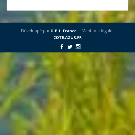
Développé par
| Mentions légales
D.B.L. France
COTE.AZUR.FR