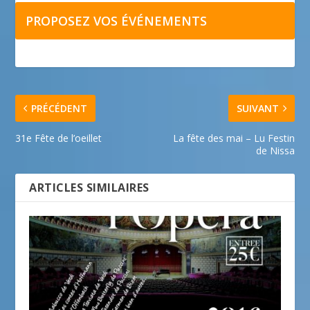
PROPOSEZ VOS ÉVÉNEMENTS
PRÉCÉDENT
SUIVANT
31e Fête de l’oeillet
La fête des mai – Lu Festin
de Nissa
ARTICLES SIMILAIRES