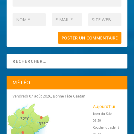
MÉTÉO
Vendredi 07 août 2026, Bonne Fête Gaétan
Aujourd'hui
Lever du Soleil
32°C
06:29
33°C
Coucher du soleil à