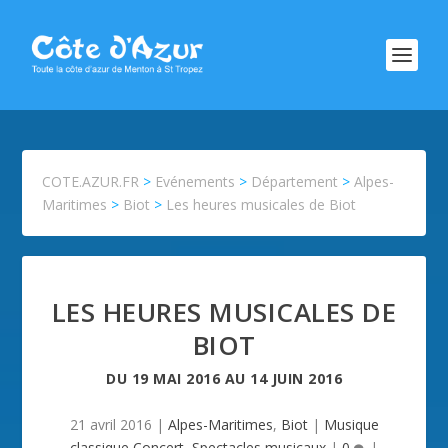
COTE.AZUR.FR
>
Evénements
>
Département
>
Alpes-
Maritimes
>
Biot
>
Les heures musicales de Biot
LES HEURES MUSICALES DE
BIOT
DU
19 MAI 2016
AU
14 JUIN 2016
21 avril 2016
|
Alpes-Maritimes
,
Biot
|
Musique
classique,Concert
,
Spectacles musicaux
|
0
|