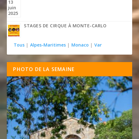
STAGES DE CIRQUE À MONTE-CARLO
Tous
|
Alpes-Maritimes
|
Monaco
|
Var
PHOTO DE LA SEMAINE