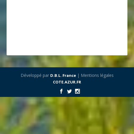
Développé par
| Mentions légales
D.B.L. France
COTE.AZUR.FR