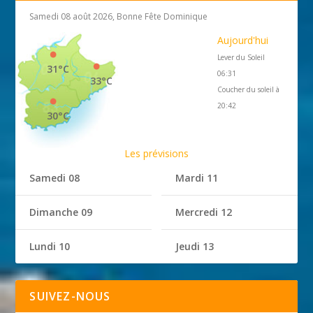
Samedi 08 août 2026, Bonne Fête Dominique
Aujourd'hui
Lever du Soleil
31°C
06:31
33°C
Coucher du soleil à
20:42
30°C
Les prévisions
Samedi 08
Mardi 11
Dimanche 09
Mercredi 12
Lundi 10
Jeudi 13
SUIVEZ-NOUS