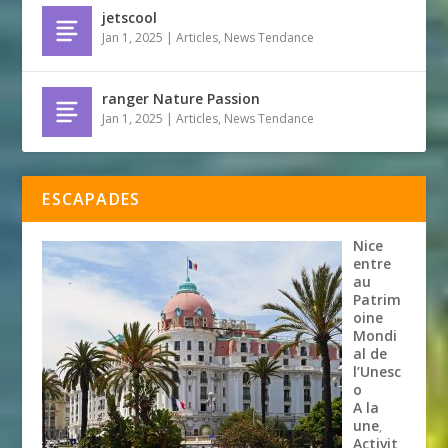
jetscool
Jan 1, 2025
|
Articles
,
News Tendance
ranger Nature Passion
Jan 1, 2025
|
Articles
,
News Tendance
ESCAPADES
Nice
entre
au
Patrim
oine
Mondi
al de
l’Unesc
o
A la
une
,
Activit