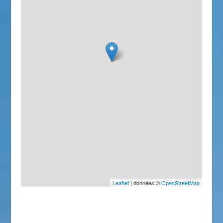
Leaflet
| données ©
OpenStreetMap