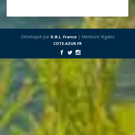
Développé par
| Mentions légales
D.B.L. France
COTE.AZUR.FR