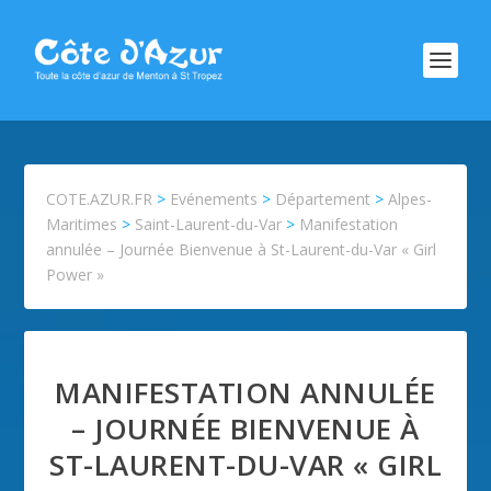
COTE.AZUR.FR
>
Evénements
>
Département
>
Alpes-
Maritimes
>
Saint-Laurent-du-Var
>
Manifestation
annulée – Journée Bienvenue à St-Laurent-du-Var « Girl
Power »
MANIFESTATION ANNULÉE
– JOURNÉE BIENVENUE À
ST-LAURENT-DU-VAR « GIRL