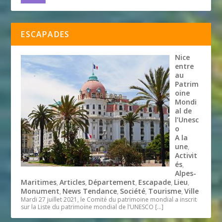
ESCAPADES
Nice
entre
au
Patrim
oine
Mondi
al de
l’Unesc
o
A la
une
,
Activit
és
,
Alpes-
Maritimes
Articles
Département
Escapade
Lieu
,
,
,
,
,
Monument
News Tendance
Société
Tourisme
Ville
,
,
,
,
Mardi 27 juillet 2021, le Comité du patrimoine mondial a inscrit
sur la Liste du patrimoine mondial de l’UNESCO
[…]