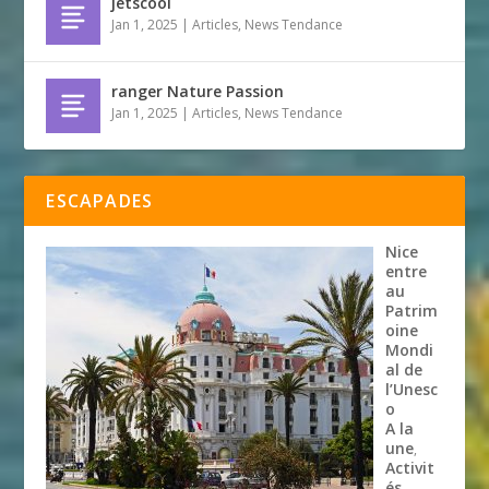
jetscool
Jan 1, 2025
|
Articles
,
News Tendance
ranger Nature Passion
Jan 1, 2025
|
Articles
,
News Tendance
ESCAPADES
Nice
entre
au
Patrim
oine
Mondi
al de
l’Unesc
o
A la
une
,
Activit
és
,