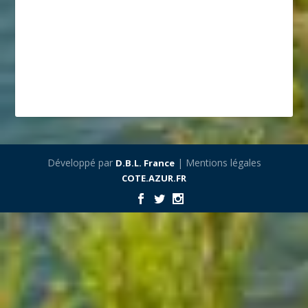
Développé par
| Mentions légales
D.B.L. France
COTE.AZUR.FR