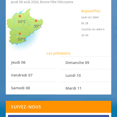
Jeudi 06 août 2026, Bonne Fête Félicissime
Aujourd'hui
Lever du Soleil
33°C
06:28
35°C
Coucher du soleil à
20:44
33°C
Les prévisions
Jeudi 06
Dimanche 09
Vendredi 07
Lundi 10
Samedi 08
Mardi 11
SUIVEZ-NOUS