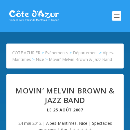
COTE.AZUR.FR
>
Evénements
>
Département
>
Alpes-
Maritimes
>
Nice
>
Movin’ Melvin Brown & Jazz Band
MOVIN’ MELVIN BROWN &
JAZZ BAND
LE
25 AOÛT 2007
24 mai 2012
|
Alpes-Maritimes
,
Nice
|
Spectacles
musicaux
|
0
|