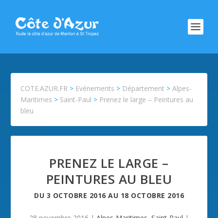
COTE.AZUR.FR
>
Evénements
>
Département
>
Alpes-
Maritimes
>
Saint-Paul
>
Prenez le large – Peintures au
bleu
PRENEZ LE LARGE –
PEINTURES AU BLEU
DU
3 OCTOBRE 2016
AU
18 OCTOBRE 2016
28 novembre 2016
|
Alpes-Maritimes
,
Saint-Paul
|