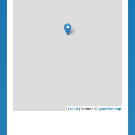
Leaflet
| données ©
OpenStreetMap