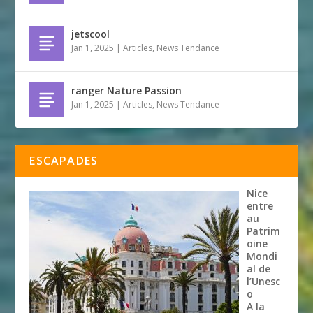
jetscool
Jan 1, 2025
|
Articles
,
News Tendance
ranger Nature Passion
Jan 1, 2025
|
Articles
,
News Tendance
ESCAPADES
Nice
entre
au
Patrim
oine
Mondi
al de
l’Unesc
o
A la