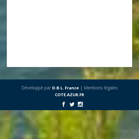
Développé par
| Mentions légales
D.B.L. France
COTE.AZUR.FR