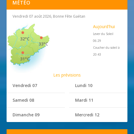
MÉTÉO
Vendredi 07 août 2026, Bonne Fête Gaétan
Aujourd'hui
Lever du Soleil
32°C
06:29
33°C
Coucher du soleil à
20:43
31°C
Les prévisions
Vendredi 07
Lundi 10
Samedi 08
Mardi 11
Dimanche 09
Mercredi 12