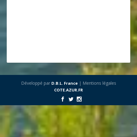
Développé par
| Mentions légales
D.B.L. France
COTE.AZUR.FR