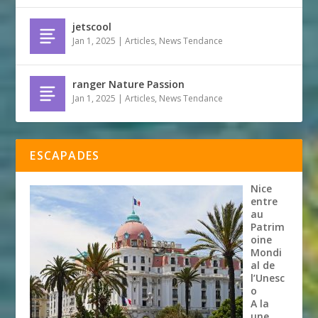
jetscool
Jan 1, 2025
|
Articles
,
News Tendance
ranger Nature Passion
Jan 1, 2025
|
Articles
,
News Tendance
ESCAPADES
Nice
entre
au
Patrim
oine
Mondi
al de
l’Unesc
o
A la
une
,