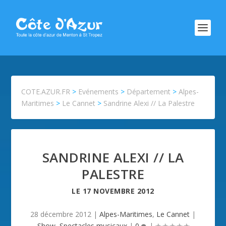
COTE.AZUR.FR
>
Evénements
>
Département
>
Alpes-
Maritimes
>
Le Cannet
>
Sandrine Alexi // La Palestre
SANDRINE ALEXI // LA
PALESTRE
LE
17 NOVEMBRE 2012
28 décembre 2012
|
Alpes-Maritimes
,
Le Cannet
|
Show
,
Spectacles musicaux
|
0
|