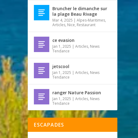
Bruncher le dimanche sur
la plage Beau Rivage
Mar 4, 2025
|
Alpes-Maritimes
,
Articles
,
Nice
,
Restaurant
ce evasion
Jan 1, 2025
|
Articles
,
News
Tendance
jetscool
Jan 1, 2025
|
Articles
,
News
Tendance
ranger Nature Passion
Jan 1, 2025
|
Articles
,
News
Tendance
ESCAPADES