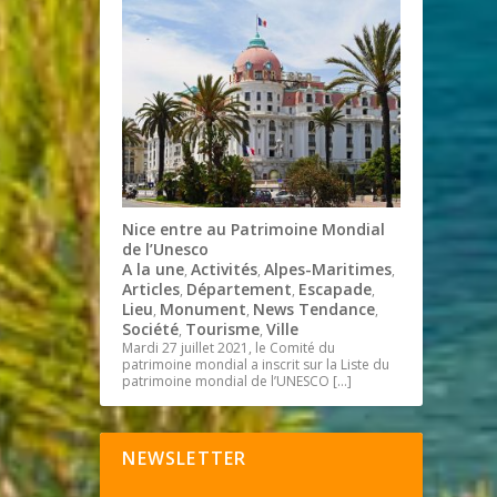
Nice entre au Patrimoine Mondial
de l’Unesco
A la une
Activités
Alpes-Maritimes
,
,
,
Articles
Département
Escapade
,
,
,
Lieu
Monument
News Tendance
,
,
,
Société
Tourisme
Ville
,
,
Mardi 27 juillet 2021, le Comité du
patrimoine mondial a inscrit sur la Liste du
patrimoine mondial de l’UNESCO
[…]
NEWSLETTER