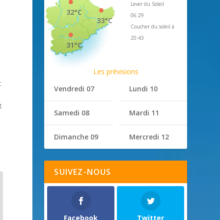
Lever du Soleil
32°C
06:29
33°C
Coucher du soleil à
20:43
31°C
Les prévisions
t
Vendredi 07
Lundi 10
t
Samedi 08
Mardi 11
Dimanche 09
Mercredi 12
SUIVEZ-NOUS
Facebook
Twitter