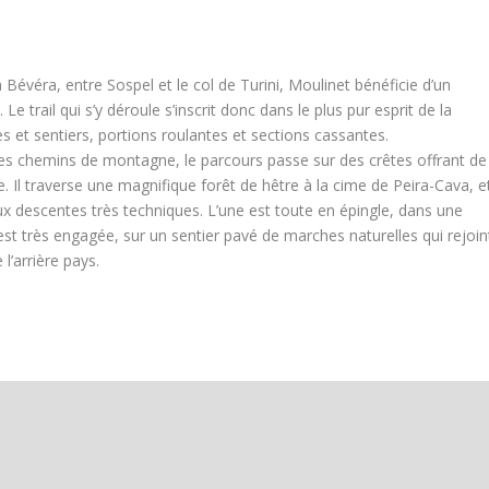
a Bévéra, entre Sospel et le col de Turini, Moulinet bénéficie d’un
 trail qui s’y déroule s’inscrit donc dans le plus pur esprit de la
tes et sentiers, portions roulantes et sections cassantes.
s chemins de montagne, le parcours passe sur des crêtes offrant de
e. Il traverse une magnifique forêt de hêtre à la cime de Peira-Cava, e
ux descentes très techniques. L’une est toute en épingle, dans une
 est très engagée, sur un sentier pavé de marches naturelles qui rejoin
 l’arrière pays.