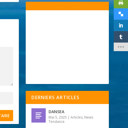
DERNIERS ARTICLES
DANSEA
Mai 5, 2025
|
Articles
,
News
Tendance