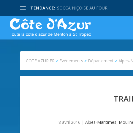
TENDANCE:
SOCCA NIÇOISE AU FOUR
COTE.AZUR.FR
>
Evénements
>
Département
>
Alpes-
TRAI
8 avril 2016
|
Alpes-Maritimes
,
Moulin