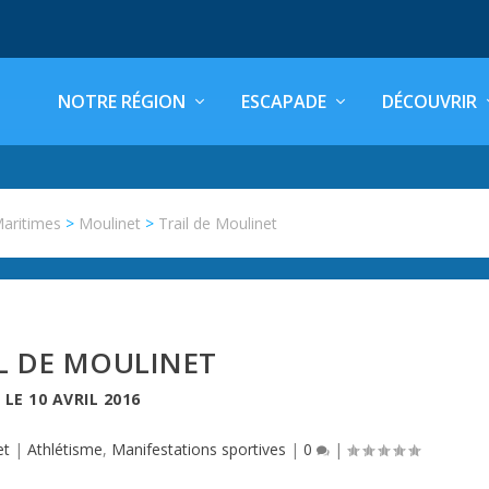
NOTRE RÉGION
ESCAPADE
DÉCOUVRIR
Maritimes
>
Moulinet
>
Trail de Moulinet
L DE MOULINET
LE
10 AVRIL 2016
et
|
Athlétisme
,
Manifestations sportives
|
0
|