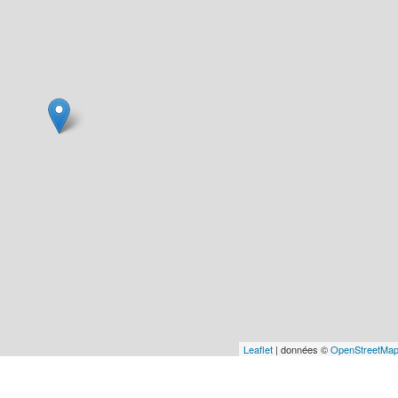
Leaflet
| données ©
OpenStreetMa