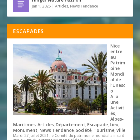
Jan 1, 2025
|
Articles
,
News Tendance
ESCAPADES
Nice
entre
au
Patrim
oine
Mondi
al de
l’Unesc
o
A la
une
,
Activit
és
,
Alpes-
Maritimes
Articles
Département
Escapade
Lieu
,
,
,
,
,
Monument
News Tendance
Société
Tourisme
Ville
,
,
,
,
Mardi 27 juillet 2021, le Comité du patrimoine mondial a inscrit