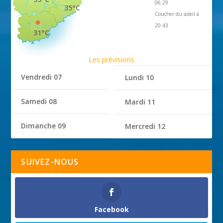
06:29
35°C
Coucher du soleil à
20:43
31°C
Les prévisions
Vendredi 07
Lundi 10
Samedi 08
Mardi 11
Dimanche 09
Mercredi 12
SUIVEZ-NOUS
Facebook