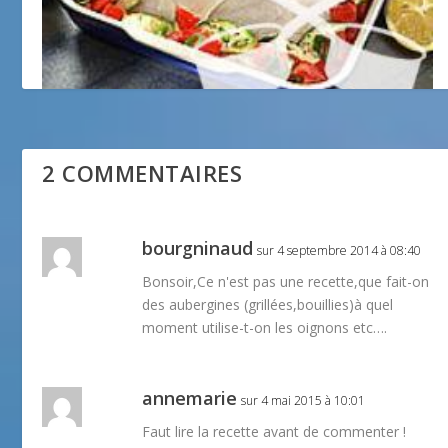
Filet de lieu à la provençale
15 novembre 2012
2 COMMENTAIRES
bourgninaud
sur 4 septembre 2014 à 08:40
Bonsoir,Ce n'est pas une recette,que fait-on
des aubergines (grillées,bouillies)à quel
moment utilise-t-on les oignons etc….
annemarie
sur 4 mai 2015 à 10:01
Faut lire la recette avant de commenter !