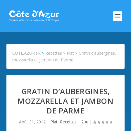
COTE.AZUR.FR
>
Recettes
>
Plat
>
Gratin d’aubergines,
mozzarella et jambon de Parme
GRATIN D’AUBERGINES,
MOZZARELLA ET JAMBON
DE PARME
Août 31, 2012
|
Plat
,
Recettes
|
2
|