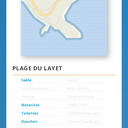
PLAGE DU LAYET
Sable
Galets
Accès handicapé
Accès difficile
Sauvage
Location matelas
Naturiste
Pavillon bleu
Toilettes
Toilettes handicapé
Douches
Douches handicapé