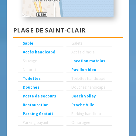
PLAGE DE SAINT-CLAIR
Sable
Galets
Accès handicapé
Accès difficile
Sauvage
Location matelas
Naturiste
Pavillon bleu
Toilettes
Toilettes handicapé
Douches
Douches handicapé
Poste de secours
Beach Volley
Restauration
Proche Ville
Parking Gratuit
Parking handicap
Parking payant
Ombragée