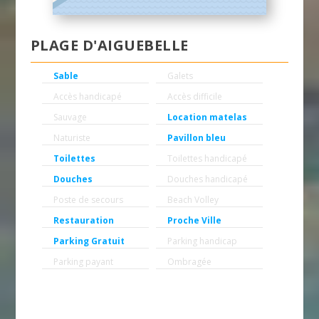
PLAGE D'AIGUEBELLE
Sable
Galets
Accès handicapé
Accès difficile
Sauvage
Location matelas
Naturiste
Pavillon bleu
Toilettes
Toilettes handicapé
Douches
Douches handicapé
Poste de secours
Beach Volley
Restauration
Proche Ville
Parking Gratuit
Parking handicap
Parking payant
Ombragée