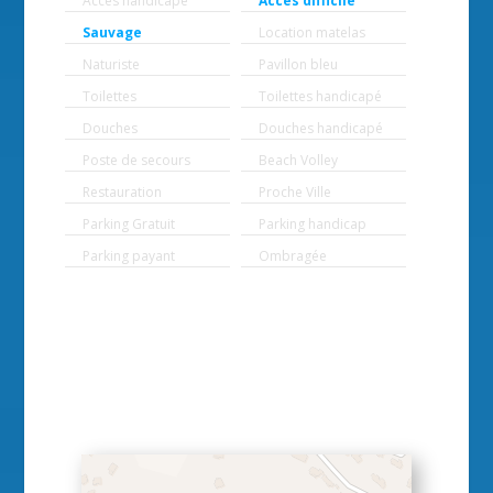
Accès handicapé
Accès difficile
Sauvage
Location matelas
Naturiste
Pavillon bleu
Toilettes
Toilettes handicapé
Douches
Douches handicapé
Poste de secours
Beach Volley
Restauration
Proche Ville
Parking Gratuit
Parking handicap
Parking payant
Ombragée