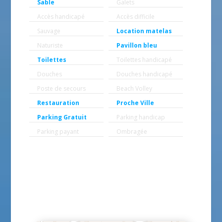
Sable
Galets
Accès handicapé
Accès difficile
Sauvage
Location matelas
Naturiste
Pavillon bleu
Toilettes
Toilettes handicapé
Douches
Douches handicapé
Poste de secours
Beach Volley
Restauration
Proche Ville
Parking Gratuit
Parking handicap
Parking payant
Ombragée