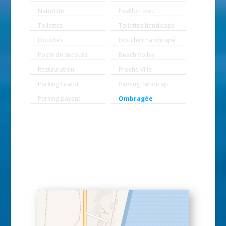
Naturiste
Pavillon bleu
Toilettes
Toilettes handicapé
Douches
Douches handicapé
Poste de secours
Beach Volley
Restauration
Proche Ville
Parking Gratuit
Parking handicap
Parking payant
Ombragée