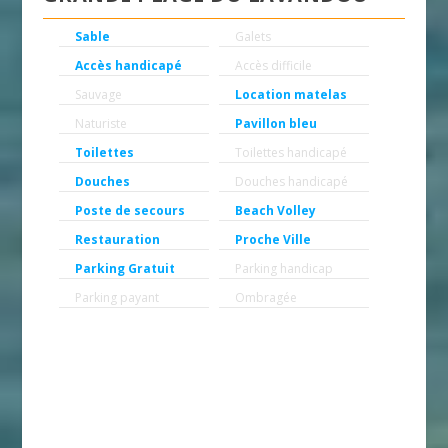
Sable
Galets
Accès handicapé
Accès difficile
Sauvage
Location matelas
Naturiste
Pavillon bleu
Toilettes
Toilettes handicapé
Douches
Douches handicapé
Poste de secours
Beach Volley
Restauration
Proche Ville
Parking Gratuit
Parking handicap
Parking payant
Ombragée