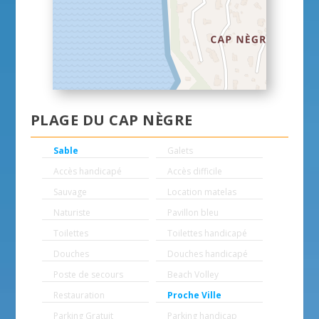
PLAGE DU CAP NÈGRE
Sable
Galets
Accès handicapé
Accès difficile
Sauvage
Location matelas
Naturiste
Pavillon bleu
Toilettes
Toilettes handicapé
Douches
Douches handicapé
Poste de secours
Beach Volley
Restauration
Proche Ville
Parking Gratuit
Parking handicap