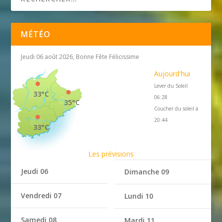
MÉTÉO
Jeudi 06 août 2026, Bonne Fête Félicissime
Aujourd'hui
Lever du Soleil
33°C
06:28
35°C
Coucher du soleil à
20:44
33°C
Les prévisions
Jeudi 06
Dimanche 09
Vendredi 07
Lundi 10
Samedi 08
Mardi 11