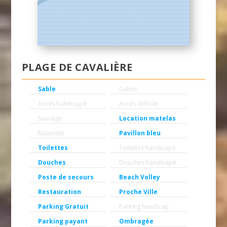
PLAGE DE CAVALIÈRE
Sable
Galets
Accès handicapé
Accès difficile
Sauvage
Location matelas
Naturiste
Pavillon bleu
Toilettes
Toilettes handicapé
Douches
Douches handicapé
Poste de secours
Beach Volley
Restauration
Proche Ville
Parking Gratuit
Parking handicap
Parking payant
Ombragée