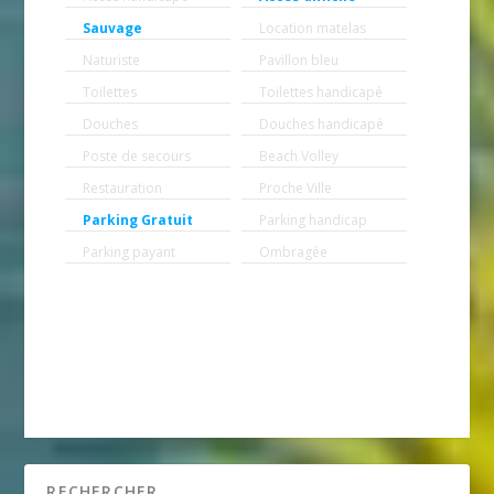
Sauvage
Location matelas
Naturiste
Pavillon bleu
Toilettes
Toilettes handicapé
Douches
Douches handicapé
Poste de secours
Beach Volley
Restauration
Proche Ville
Parking Gratuit
Parking handicap
Parking payant
Ombragée