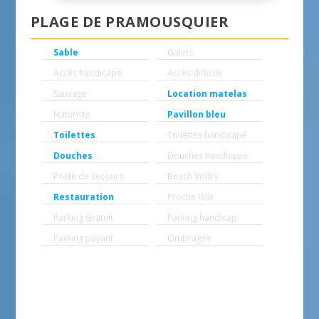
PLAGE DE PRAMOUSQUIER
Sable
Galets
Accès handicapé
Accès difficile
Sauvage
Location matelas
Naturiste
Pavillon bleu
Toilettes
Toilettes handicapé
Douches
Douches handicapé
Poste de secours
Beach Volley
Restauration
Proche Ville
Parking Gratuit
Parking handicap
Parking payant
Ombragée