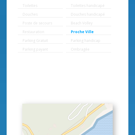
Toilettes
Toilettes handicapé
Douches
Douches handicapé
Poste de secours
Beach Volley
Restauration
Proche Ville
Parking Gratuit
Parking handicap
Parking payant
Ombragée