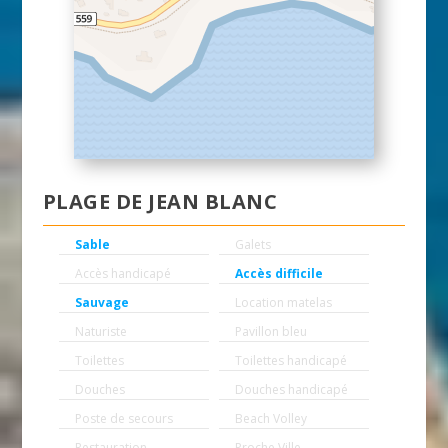
PLAGE DE JEAN BLANC
Sable
Galets
Accès handicapé
Accès difficile
Sauvage
Location matelas
Naturiste
Pavillon bleu
Toilettes
Toilettes handicapé
Douches
Douches handicapé
Poste de secours
Beach Volley
Restauration
Proche Ville