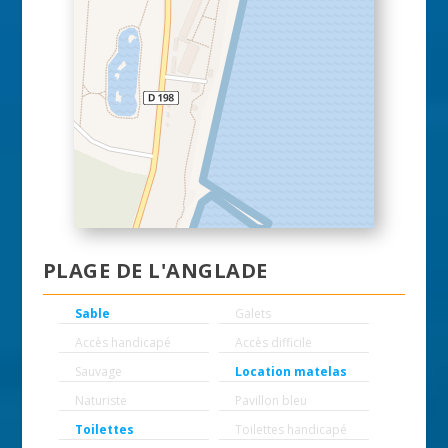
PLAGE DE L'ANGLADE
Sable
Galets
Accès handicapé
Accès difficile
Sauvage
Location matelas
Naturiste
Pavillon bleu
Toilettes
Toilettes handicapé