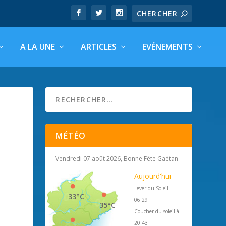
A LA UNE
ARTICLES
EVÉNEMENTS
MÉTÉO
Vendredi 07 août 2026, Bonne Fête Gaétan
Aujourd'hui
Lever du Soleil
33°C
06:29
35°C
Coucher du soleil à
20:43