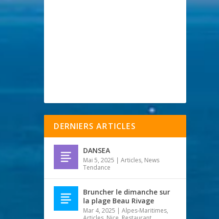
DERNIERS ARTICLES
DANSEA
Mai 5, 2025
|
Articles
,
News
Tendance
Bruncher le dimanche sur
la plage Beau Rivage
Mar 4, 2025
|
Alpes-Maritimes
,
Articles
,
Nice
,
Restaurant