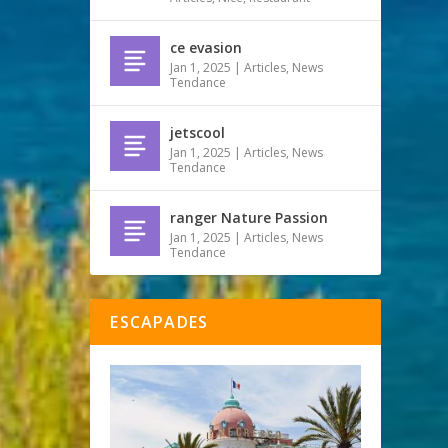
ce evasion
Jan 1, 2025
|
Articles
,
News
Tendance
jetscool
Jan 1, 2025
|
Articles
,
News
Tendance
ranger Nature Passion
Jan 1, 2025
|
Articles
,
News
Tendance
ESCAPADES