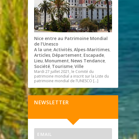
Nice entre au Patrimoine Mondial
de l’Unesco
A la une
Activités
Alpes-Maritimes
,
,
,
Articles
Département
Escapade
,
,
,
Lieu
Monument
News Tendance
,
,
,
Société
Tourisme
Ville
,
,
Mardi 27 juillet 2021, le Comité du
patrimoine mondial a inscrit sur la Liste du
patrimoine mondial de l’UNESCO
[…]
NEWSLETTER