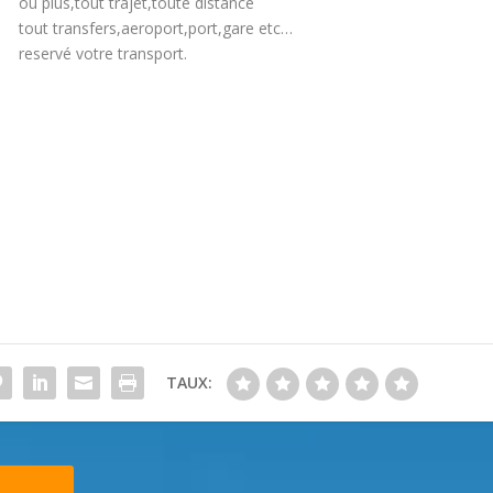
ou plus,tout trajet,toute distance
tout transfers,aeroport,port,gare etc…
reservé votre transport.
TAUX: