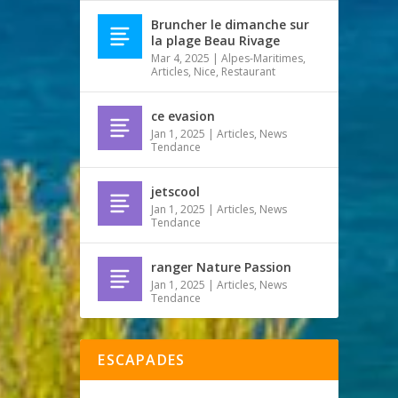
Bruncher le dimanche sur
la plage Beau Rivage
Mar 4, 2025
|
Alpes-Maritimes
,
Articles
,
Nice
,
Restaurant
ce evasion
Jan 1, 2025
|
Articles
,
News
Tendance
jetscool
Jan 1, 2025
|
Articles
,
News
Tendance
ranger Nature Passion
Jan 1, 2025
|
Articles
,
News
Tendance
ESCAPADES