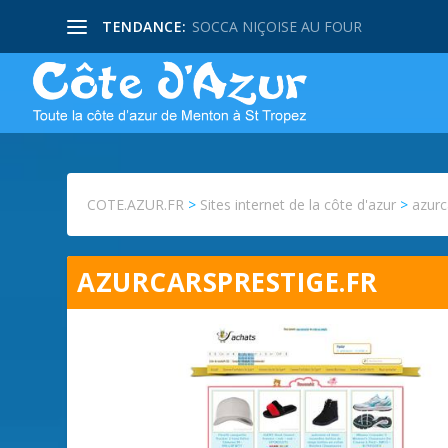
TENDANCE:
SOCCA NIÇOISE AU FOUR
COTE.AZUR.FR
>
Sites internet de la côte d'azur
>
azurc
AZURCARSPRESTIGE.FR