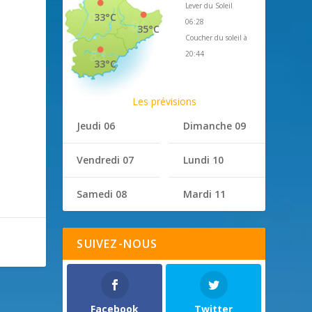
Lever du Soleil
33°C
06:28
35°C
Coucher du soleil à
20:44
33°C
Les prévisions
Jeudi 06
Dimanche 09
Vendredi 07
Lundi 10
Samedi 08
Mardi 11
SUIVEZ-NOUS
Facebook
Twitter