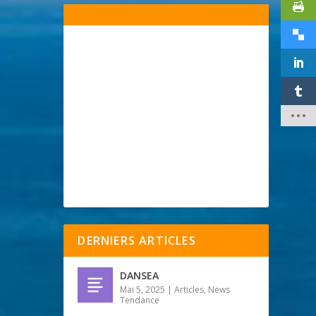
DERNIERS ARTICLES
DANSEA
Mai 5, 2025
|
Articles
,
News
Tendance