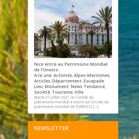
Nice entre au Patrimoine Mondial
de l’Unesco
A la une
Activités
Alpes-Maritimes
,
,
,
Articles
Département
Escapade
,
,
,
Lieu
Monument
News Tendance
,
,
,
Société
Tourisme
Ville
,
,
Mardi 27 juillet 2021, le Comité du
patrimoine mondial a inscrit sur la Liste du
patrimoine mondial de l’UNESCO
[…]
NEWSLETTER