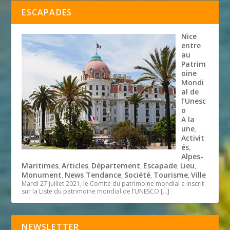
ESCAPADES
Nice
entre
au
Patrim
oine
Mondi
al de
l’Unesc
o
A la
une
,
Activit
és
,
Alpes-
Maritimes
Articles
Département
Escapade
Lieu
,
,
,
,
,
Monument
News Tendance
Société
Tourisme
Ville
,
,
,
,
Mardi 27 juillet 2021, le Comité du patrimoine mondial a inscrit
sur la Liste du patrimoine mondial de l’UNESCO
[…]
NEWSLETTER