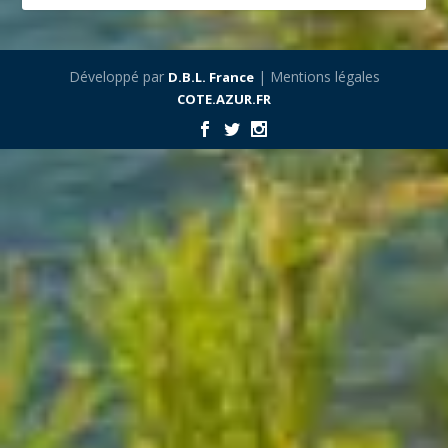
Développé par
| Mentions légales
D.B.L. France
COTE.AZUR.FR