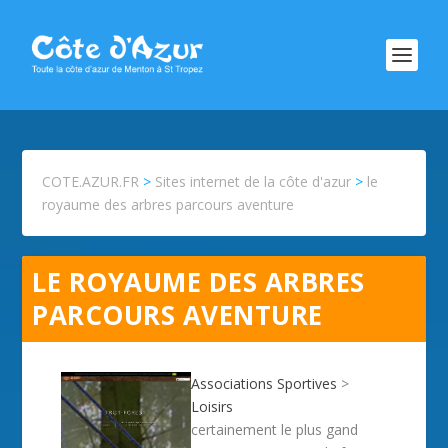
COTE.AZUR.FR
>
Sites internet de la côte d'azur
>
le
royaume des arbres parcours aventure
LE ROYAUME DES ARBRES
PARCOURS AVENTURE
Associations Sportives
>
Loisirs
certainement le plus gand