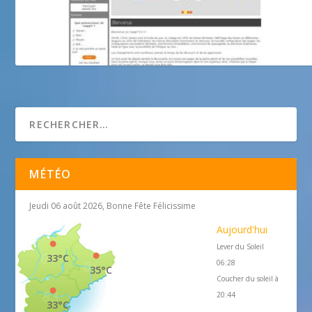
NICE AVIRON NEWS
MÉTÉO
Jeudi 06 août 2026, Bonne Fête Félicissime
Aujourd'hui
Lever du Soleil
33°C
06:28
35°C
Coucher du soleil à
20:44
33°C