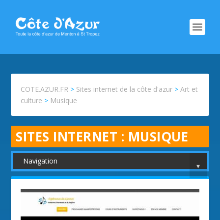
COTE.AZUR.FR
>
Sites internet de la côte d'azur
>
Art et
culture
>
Musique
SITES INTERNET :
MUSIQUE
Navigation
▾