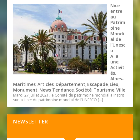
Nice
entre
au
Patrim
oine
Mondi
al de
l’Unesc
o
A la
une
,
Activit
és
,
Alpes-
Maritimes
Articles
Département
Escapade
Lieu
,
,
,
,
,
Monument
News Tendance
Société
Tourisme
Ville
,
,
,
,
Mardi 27 juillet 2021, le Comité du patrimoine mondial a inscrit
sur la Liste du patrimoine mondial de l’UNESCO
[…]
NEWSLETTER