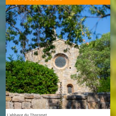
L'abbaye du Thoronet