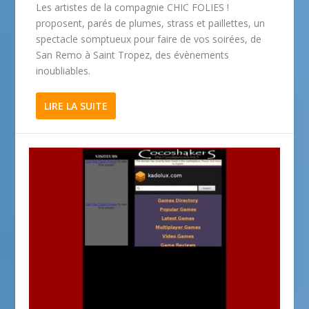
Les artistes de la compagnie CHIC FOLIES !
proposent, parés de plumes, strass et paillettes, un
spectacle somptueux pour faire de vos soirées, de
San Remo à Saint Tropez, des évènements
inoubliables.
LIRE LA SUITE