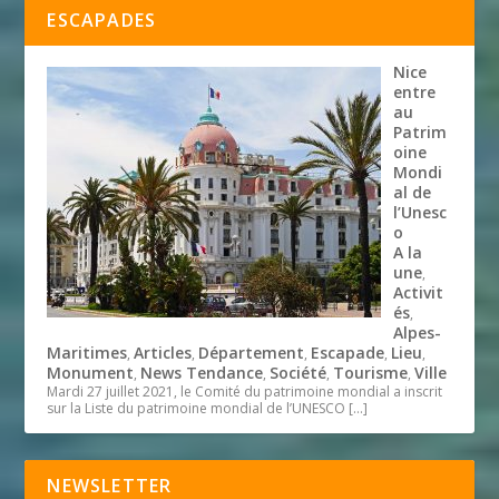
ESCAPADES
Nice
entre
au
Patrim
oine
Mondi
al de
l’Unesc
o
A la
une
,
Activit
és
,
Alpes-
Maritimes
Articles
Département
Escapade
Lieu
,
,
,
,
,
Monument
News Tendance
Société
Tourisme
Ville
,
,
,
,
Mardi 27 juillet 2021, le Comité du patrimoine mondial a inscrit
sur la Liste du patrimoine mondial de l’UNESCO
[…]
NEWSLETTER