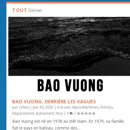
TOUT
Dernier
BAO VUONG, DERRIÈRE LES VAGUES
par
Céline
|
Juin 30, 2025
|
A la une
,
Alpes-Maritimes
,
Articles
,
Département
,
Evénement
,
Nice
|
0
|
Bao Vuong est né en 1978 au Viêt Nam. En 1979, sa famille
fuit le pays en bateau, comme des...