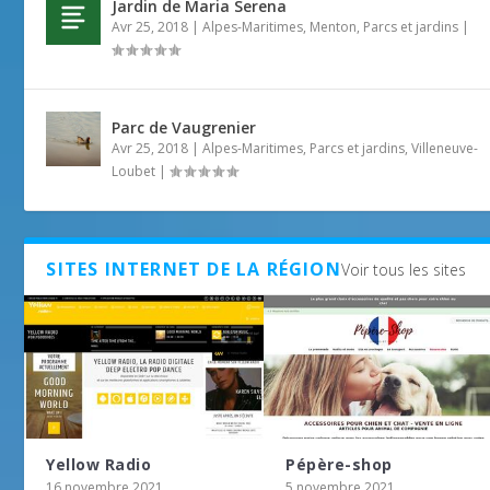
Jardin de Maria Serena
Avr 25, 2018
|
Alpes-Maritimes
,
Menton
,
Parcs et jardins
|
Parc de Vaugrenier
Avr 25, 2018
|
Alpes-Maritimes
,
Parcs et jardins
,
Villeneuve-
Loubet
|
SITES INTERNET DE LA RÉGION
Voir tous les sites
Yellow Radio
Pépère-shop
16 novembre 2021
5 novembre 2021