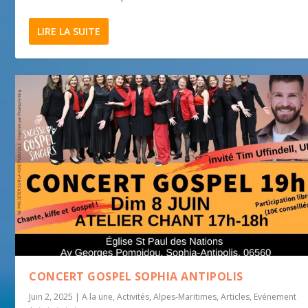
LIRE LA SUITE
CONCERT GOSPEL SOPHIA ANTIPOLIS
Juin 2, 2025
|
A la une
,
Activités
,
Alpes-Maritimes
,
Articles
,
Evénement