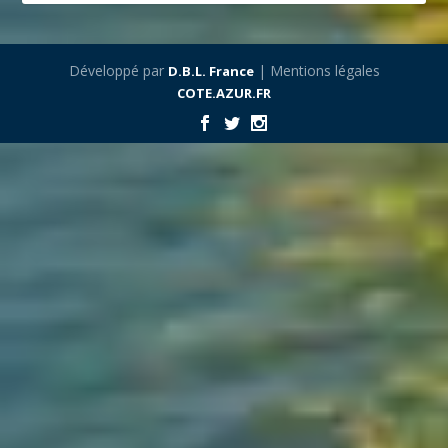
Développé par
| Mentions légales
D.B.L. France
COTE.AZUR.FR