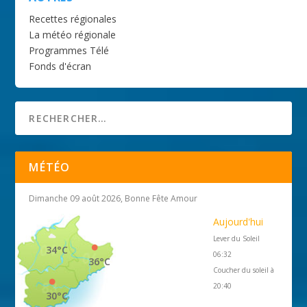
Recettes régionales
La météo régionale
Programmes Télé
Fonds d'écran
MÉTÉO
Dimanche 09 août 2026, Bonne Fête Amour
Aujourd'hui
Lever du Soleil
34°C
06:32
36°C
Coucher du soleil à
20:40
30°C