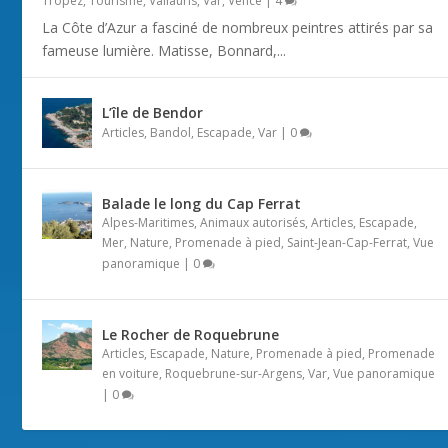
Tropez
,
Tourisme
,
Vallauris
,
Var
,
Vence
|
4
La Côte d’Azur a fasciné de nombreux peintres attirés par sa
fameuse lumière. Matisse, Bonnard,...
L’île de Bendor
Articles
,
Bandol
,
Escapade
,
Var
|
0
Balade le long du Cap Ferrat
Alpes-Maritimes
,
Animaux autorisés
,
Articles
,
Escapade
,
Mer
,
Nature
,
Promenade à pied
,
Saint-Jean-Cap-Ferrat
,
Vue
panoramique
|
0
Le Rocher de Roquebrune
Articles
,
Escapade
,
Nature
,
Promenade à pied
,
Promenade
en voiture
,
Roquebrune-sur-Argens
,
Var
,
Vue panoramique
|
0