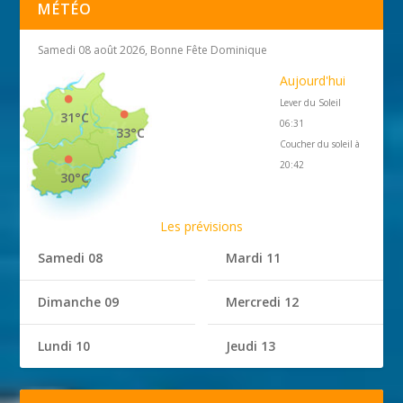
MÉTÉO
Samedi 08 août 2026, Bonne Fête Dominique
Aujourd'hui
Lever du Soleil
31°C
06:31
33°C
Coucher du soleil à
20:42
30°C
Les prévisions
Samedi 08
Mardi 11
Dimanche 09
Mercredi 12
Lundi 10
Jeudi 13