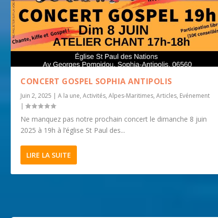
CONCERT GOSPEL SOPHIA ANTIPOLIS
Juin 2, 2025
|
A la une
,
Activités
,
Alpes-Maritimes
,
Articles
,
Evénement
|
Ne manquez pas notre prochain concert le dimanche 8 juin
2025 à 19h à l’église St Paul des...
LIRE LA SUITE