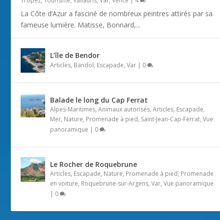
Tropez
,
Tourisme
,
Vallauris
,
Var
,
Vence
|
4
La Côte d’Azur a fasciné de nombreux peintres attirés par sa
fameuse lumière. Matisse, Bonnard,...
L’île de Bendor
Articles
,
Bandol
,
Escapade
,
Var
|
0
Balade le long du Cap Ferrat
Alpes-Maritimes
,
Animaux autorisés
,
Articles
,
Escapade
,
Mer
,
Nature
,
Promenade à pied
,
Saint-Jean-Cap-Ferrat
,
Vue
panoramique
|
0
Le Rocher de Roquebrune
Articles
,
Escapade
,
Nature
,
Promenade à pied
,
Promenade
en voiture
,
Roquebrune-sur-Argens
,
Var
,
Vue panoramique
|
0