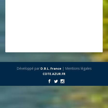
Développé par
| Mentions légales
D.B.L. France
COTE.AZUR.FR