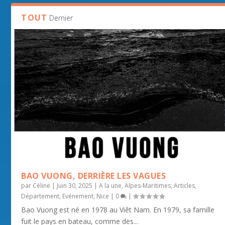
TOUT
Dernier
BAO VUONG, DERRIÈRE LES VAGUES
par
Céline
|
Juin 30, 2025
|
A la une
,
Alpes-Maritimes
,
Articles
,
Département
,
Evénement
,
Nice
|
0
|
Bao Vuong est né en 1978 au Viêt Nam. En 1979, sa famille
fuit le pays en bateau, comme des...