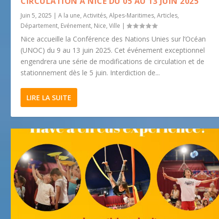
CIRCULATION À NICE DU 05 AU 13 JUIN 2025
Juin 5, 2025
|
A la une
,
Activités
,
Alpes-Maritimes
,
Articles
,
Département
,
Evénement
,
Nice
,
Ville
|
Nice accueille la Conférence des Nations Unies sur l’Océan
(UNOC) du 9 au 13 juin 2025. Cet événement exceptionnel
engendrera une série de modifications de circulation et de
stationnement dès le 5 juin. Interdiction de...
LIRE LA SUITE