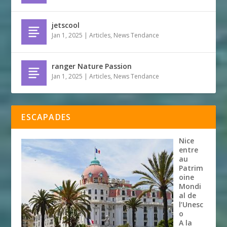
jetscool
Jan 1, 2025
|
Articles
,
News Tendance
ranger Nature Passion
Jan 1, 2025
|
Articles
,
News Tendance
ESCAPADES
Nice
entre
au
Patrim
oine
Mondi
al de
l’Unesc
o
A la