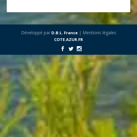
Développé par
| Mentions légales
D.B.L. France
COTE.AZUR.FR