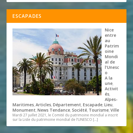
ESCAPADES
Nice
entre
au
Patrim
oine
Mondi
al de
l’Unesc
o
A la
une
,
Activit
és
,
Alpes-
Maritimes
Articles
Département
Escapade
Lieu
,
,
,
,
,
Monument
News Tendance
Société
Tourisme
Ville
,
,
,
,
Mardi 27 juillet 2021, le Comité du patrimoine mondial a inscrit
sur la Liste du patrimoine mondial de l’UNESCO
[…]