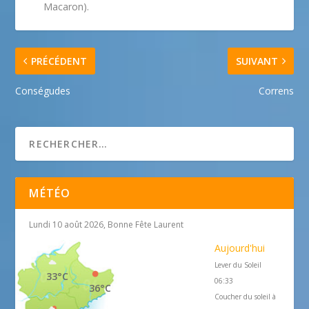
Macaron).
PRÉCÉDENT
SUIVANT
Conségudes
Correns
MÉTÉO
Lundi 10 août 2026, Bonne Fête Laurent
Aujourd'hui
Lever du Soleil
33°C
06:33
36°C
Coucher du soleil à