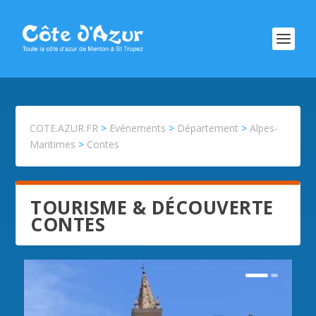
COTE.AZUR.FR
>
Evénements
>
Département
>
Alpes-
Maritimes
>
Contes
TOURISME & DÉCOUVERTE
CONTES