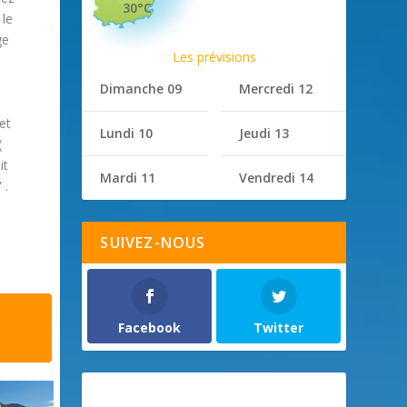
30°C
 le
ge
Les prévisions
Dimanche 09
Mercredi 12
et
Lundi 10
Jeudi 13
(
it
Mardi 11
Vendredi 14
 .
SUIVEZ-NOUS
Facebook
Twitter