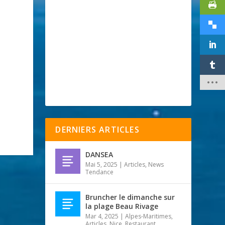
DERNIERS ARTICLES
DANSEA
Mai 5, 2025
|
Articles
,
News
Tendance
Bruncher le dimanche sur
la plage Beau Rivage
Mar 4, 2025
|
Alpes-Maritimes
,
Articles
,
Nice
,
Restaurant