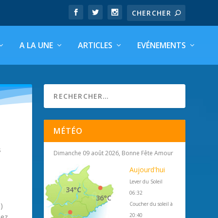
A LA UNE
ARTICLES
EVÉNEMENTS
MÉTÉO
s
Dimanche 09 août 2026, Bonne Fête Amour
Aujourd'hui
Lever du Soleil
34°C
06:32
36°C
Coucher du soleil à
)
20:40
uez