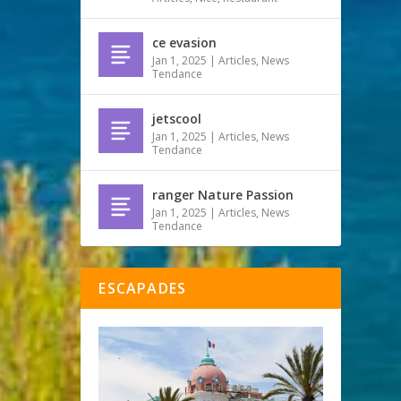
ce evasion
Jan 1, 2025
|
Articles
,
News
Tendance
jetscool
Jan 1, 2025
|
Articles
,
News
Tendance
ranger Nature Passion
Jan 1, 2025
|
Articles
,
News
Tendance
ESCAPADES