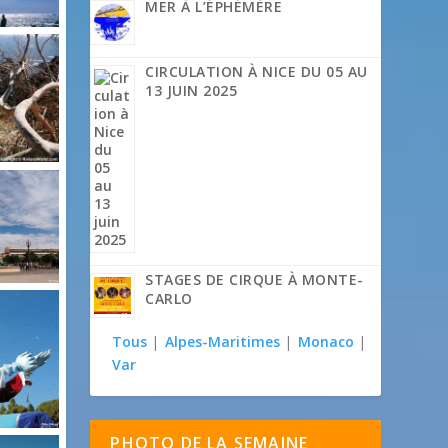
MER À L’ÉPHÉMÈRE
CIRCULATION À NICE DU 05 AU
13 JUIN 2025
STAGES DE CIRQUE À MONTE-
CARLO
Tous
|
Alpes-Maritimes
|
Monaco
|
Var
PHOTO DE LA SEMAINE