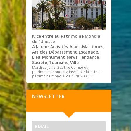
Nice entre au Patrimoine Mondial
de l’Unesco
A la une
Activités
Alpes-Maritimes
,
,
,
Articles
Département
Escapade
,
,
,
Lieu
Monument
News Tendance
,
,
,
Société
Tourisme
Ville
,
,
Mardi 27 juillet 2021, le Comité du
patrimoine mondial a inscrit sur la Liste du
patrimoine mondial de l’UNESCO
[…]
NEWSLETTER