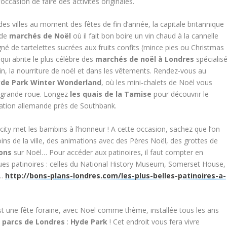
occasion de faire des activités originales.
s villes au moment des fêtes de fin d’année, la capitale britannique
 de
marchés de Noël
où il fait bon boire un vin chaud à la cannelle
é de tartelettes sucrées aux fruits confits (mince pies ou Christmas
qui abrite le plus célèbre des
marchés de noël à Londres
spécialis
ain, la nourriture de noël et dans les vêtements. Rendez-vous au
yde Park Winter Wonderland
, où les mini-chalets de Noël vous
e grande roue. Longez
les quais de la Tamise
pour découvrir le
ration allemande près de Southbank.
city met les bambins à l’honneur ! A cette occasion, sachez que l’on
ns de la ville, des animations avec des Pères Noël, des grottes de
ions
sur Noël… Pour accéder aux patinoires, il faut compter en
 patinoires : celles du National History Museum, Somerset House,
d…
http://bons-plans-londres.com/les-plus-belles-patinoires-a-
t une fête foraine, avec Noël comme thème, installée tous les ans
x
parcs de Londres
:
Hyde Park
! Cet endroit vous fera vivre