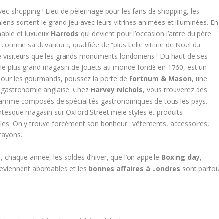
ec shopping ! Lieu de pèlerinage pour les fans de shopping, les
ns sortent le grand jeu avec leurs vitrines animées et illuminées. En
rnable et luxueux
Harrods
qui devient pour l’occasion l’antre du père
 comme sa devanture, qualifiée de “plus belle vitrine de Noël du
e visiteurs que les grands monuments londoniens ! Du haut de ses
 le plus grand magasin de jouets au monde fondé en 1760, est un
. Pour les gourmands, poussez la porte de
Fortnum & Mason
, une
 la gastronomie anglaise. Chez
Harvey Nichols
, vous trouverez des
gamme composés de spécialités gastronomiques de tous les pays.
antesque magasin sur Oxford Street mêle styles et produits
ables. On y trouve forcément son bonheur : vêtements, accessoires,
rayons.
s
, chaque année, les soldes d’hiver, que l’on appelle
Boxing day
,
eviennent abordables et les
bonnes affaires à Londres
sont partou