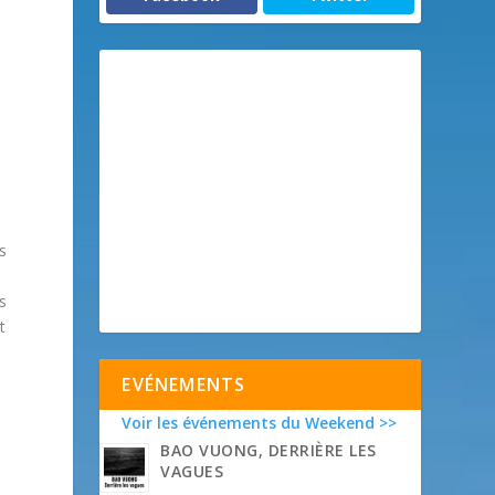
s
s
t
-
EVÉNEMENTS
a
Voir les événements du Weekend >>
BAO VUONG, DERRIÈRE LES
VAGUES