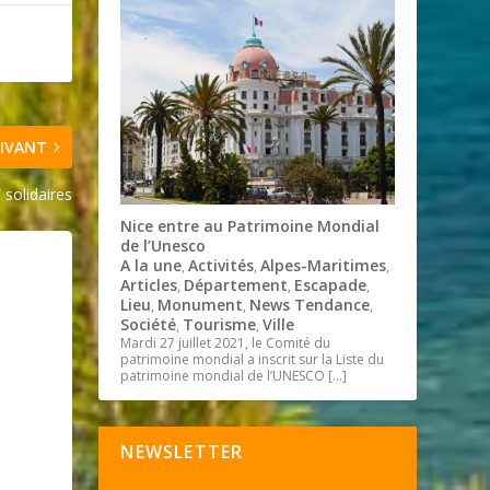
IVANT
solidaires
Nice entre au Patrimoine Mondial
de l’Unesco
A la une
Activités
Alpes-Maritimes
,
,
,
Articles
Département
Escapade
,
,
,
Lieu
Monument
News Tendance
,
,
,
Société
Tourisme
Ville
,
,
Mardi 27 juillet 2021, le Comité du
patrimoine mondial a inscrit sur la Liste du
patrimoine mondial de l’UNESCO
[…]
NEWSLETTER