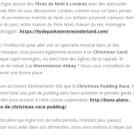
i règne autour des
fêtes de Noël à Londres
avec des spectacles
ande fête où vous découvrirez Londres comme vous ne l’avez jamais
te et un immense marché de Noël. Les enfants pourront s’amuser dan
ions du parc, entre maison du Père Noël, maison du rire, montagne
 toboggan…
https://hydeparkwinterwonderland.com/
s
! Profitez-en pour aller voir un spectacle musical dans un des
a musique, vous pouvez également assister à un
Christmas Carol
,
que sapin norvégien, ou dans l’une des églises de la capitale. Et
se de minuit à la
Westminster Abbey
? Nous vous conseillons de
r avoir une bonne place.
rouve au travers d’événements tels que la
Christmas Pudding Race
. Il
oivent tenir une part de pudding dans leurs assiettes et prendre garde 
den pour assister à cette course surprenante.
http://bons-plans-
se-de-christmas-race-pudding/
ticulière qui règne lors de cette période, n’hésitez plus, passez
 Pour vous aider dans vos démarches, nous vous invitons à cliquer sur