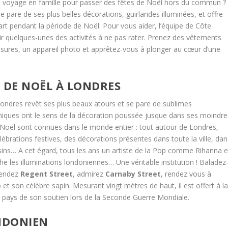
n voyage en famille pour passer des fêtes de Noël hors du commun ?
se pare de ses plus belles décorations, guirlandes illuminées, et offre
part pendant la période de Noël. Pour vous aider, l’équipe de Côte
rir quelques-unes des activités à ne pas rater. Prenez des vêtements
ures, un appareil photo et apprêtez-vous à plonger au cœur d’une
S DE NOËL À LONDRES
ondres revêt ses plus beaux atours et se pare de sublimes
anniques ont le sens de la décoration poussée jusque dans ses moindre
e Noël sont connues dans le monde entier : tout autour de Londres,
ébrations festives, des décorations présentes dans toute la ville, dan
sins… A cet égard, tous les ans un artiste de la Pop comme Rihanna e
e les illuminations londoniennes… Une véritable institution ! Baladez
cendez
Regent Street
, admirez
Carnaby Street
, rendez vous à
e
et son célèbre sapin. Mesurant vingt mètres de haut, il est offert à l
e pays de son soutien lors de la Seconde Guerre Mondiale.
NDONIEN