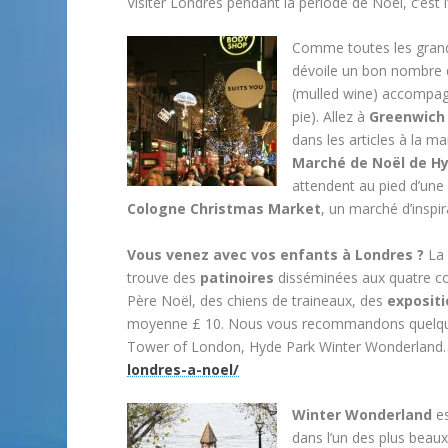
Visiter Londres pendant la période de Noël, c’est l’
Comme toutes les grande
dévoile un bon nombre
(mulled wine) accompagn
pie). Allez à
Greenwich
dans les articles à la m
Marché de Noël de H
attendent au pied d’un
Cologne Christmas Market
, un marché d’inspi
Vous venez avec vos enfants à Londres ?
La 
trouve des
patinoires
disséminées aux quatre coi
Père Noël, des chiens de traineaux, des
exposit
moyenne £ 10. Nous vous recommandons quelques
Tower of London, Hyde Park Winter Wonderlan
londres-a-noel/
Winter Wonderland
es
dans l’un des plus beau