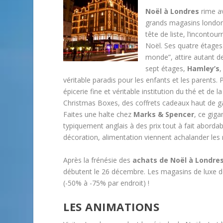
Noël à Londres
rime av
grands magasins londonie
tête de liste, l’incontou
Noël. Ses quatre étages
monde”, attire autant d
sept étages,
Hamley’s
,
véritable paradis pour les enfants et les parents
épicerie fine et véritable institution du thé et de
Christmas Boxes, des coffrets cadeaux haut de 
Faites une halte chez
Marks & Spencer
, ce gig
typiquement anglais à des prix tout à fait abord
décoration, alimentation viennent achalander les 
Après la frénésie des
achats de Noël à Londre
débutent le 26 décembre. Les magasins de luxe d
(-50% à -75% par endroit) !
LES ANIMATIONS