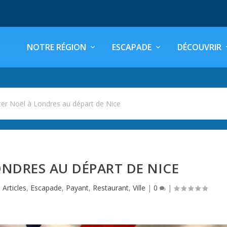
NOTRE RÉGION
ESCAPADE
DÉCOUVRIR
ter Noël à Londres au départ de Nice
ONDRES AU DÉPART DE NICE
,
Articles
,
Escapade
,
Payant
,
Restaurant
,
Ville
|
0
|