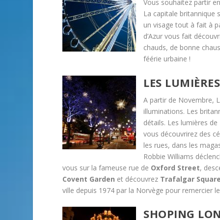
Vous souhaitez partir e
La capitale britannique 
un visage tout à fait à 
d’Azur vous fait découv
chauds, de bonne chauss
féérie urbaine !
LES LUMIÈRE
A partir de Novembre, L
illuminations. Les brit
détails. Les lumières d
vous découvrirez des cél
les rues, dans les maga
Robbie Williams déclench
vous sur la fameuse rue de
Oxford Street
, des
Covent Garden
et découvrez
Trafalgar Squar
ville depuis 1974 par la Norvège pour remercier l
SHOPING LO