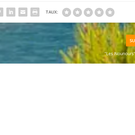
TAUX:
SU
“Les Nounours” 