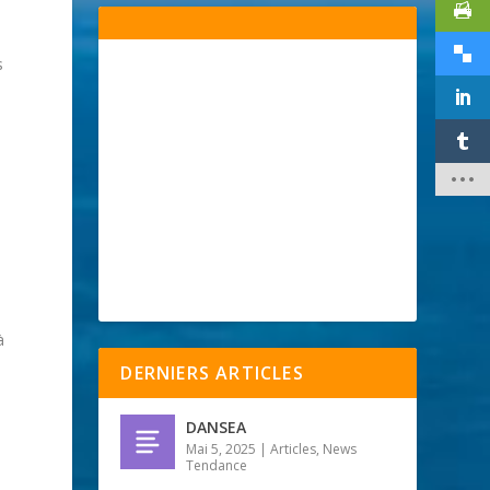
s
à
DERNIERS ARTICLES
DANSEA
Mai 5, 2025
|
Articles
,
News
Tendance