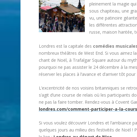
pleinement la magie qu
sous chapiteau, une gr
vu, une patinoire géan
les différentes attract
russe, maison hantée,
Londres est la capitale des
comédies musicale
nombreux théâtres de West End. Si vous aimez l
chant de Noël, à Trafalgar Square autour du mythi
pourquoi ne pas assister le 24 décembre à la mes
réserver les places à l’avance et d’arriver tôt pou
L’excentricité de nos voisins britanniques se ret
s’agit d’une course de relais où les participants d
ne pas la faire tomber. Rendez-vous à Covent Gar
londres.com/comment-participer-a-la-cour
Si vous voulez découvrir Londres et l’ambiance par
quelques jours au milieu des festivités de Noël !
le lien :
Londres au départ de Nice
.