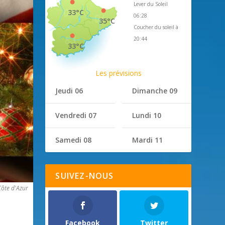
Lever du Soleil
33°C
06:28
35°C
Coucher du soleil à
20:44
33°C
Les prévisions
Jeudi 06
Dimanche 09
Vendredi 07
Lundi 10
Samedi 08
Mardi 11
SUIVEZ-NOUS
ôte d'Azur
Facebook
Twitter