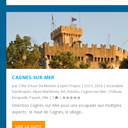
CAGNES-SUR-MER
par
Côte d'Azur De Menton à Saint-Tropez
|
Oct 5, 2016
|
Accessible
handicapés
,
Alpes-Maritimes
,
Art
,
Articles
,
Cagnes-sur-Mer
,
Château
,
Escapade
,
Payant
,
Ville
|
1
|
Direction Cagnes-sur-Mer pour une escapade aux multiples
aspects : le Haut de Cagnes, le village...
LIRE LA SUITE