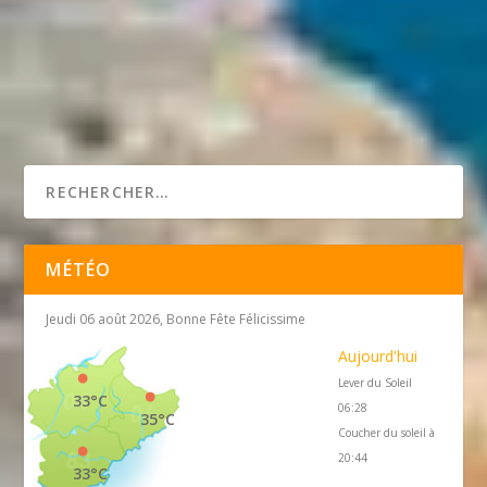
MÉTÉO
Jeudi 06 août 2026, Bonne Fête Félicissime
Aujourd'hui
Lever du Soleil
33°C
06:28
35°C
Coucher du soleil à
20:44
33°C