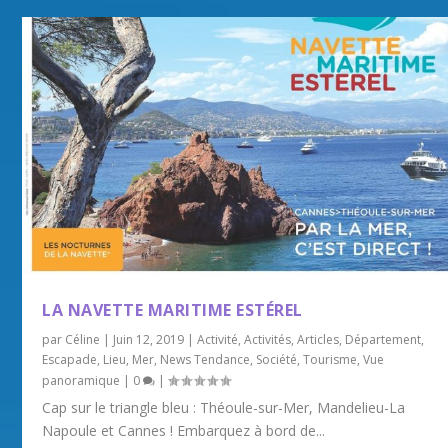
LA NAVETTE MARITIME ESTÉREL
par
Céline
|
Juin 12, 2019
|
Activité
,
Activités
,
Articles
,
Département
,
Escapade
,
Lieu
,
Mer
,
News Tendance
,
Société
,
Tourisme
,
Vue
panoramique
|
0
|
Cap sur le triangle bleu : Théoule-sur-Mer, Mandelieu-La
Napoule et Cannes ! Embarquez à bord de...