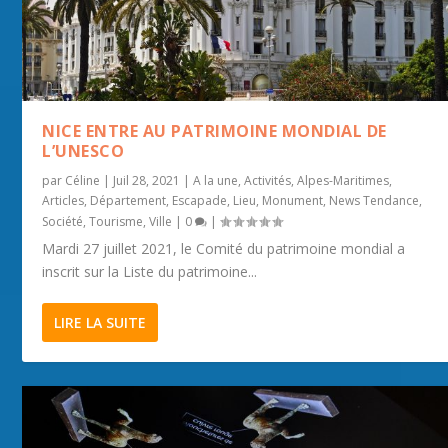
L’ÎLE DE BENDOR
BALADE LE LONG DU CAP FERRAT
LE ROCHER DE ROQUEBRUNE
ROUBION
NICE ENTRE AU PATRIMOINE MONDIAL DE
L’UNESCO
par
Céline
|
Juil 28, 2021
|
A la une
,
Activités
,
Alpes-Maritimes
,
Articles
,
Département
,
Escapade
,
Lieu
,
Monument
,
News Tendance
,
Société
,
Tourisme
,
Ville
|
0
|
Mardi 27 juillet 2021, le Comité du patrimoine mondial a
inscrit sur la Liste du patrimoine...
LIRE LA SUITE