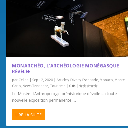
MONARCHÉO, L’ARCHÉOLOGIE MONÉGASQUE
RÉVÉLÉE
par
Céline
|
Sep 12, 2020
|
Articles
,
Divers
,
Escapade
,
Monaco
,
Monte
Carlo
,
News Tendance
,
Tourisme
|
0
|
Le Musée d’Anthropologie préhistorique dévoile sa toute
nouvelle exposition permanente :...
LIRE LA SUITE