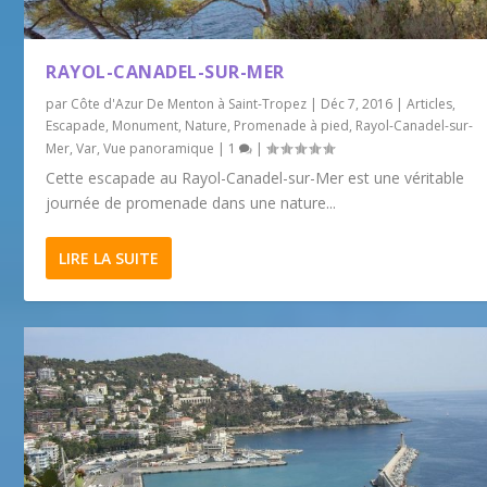
RAYOL-CANADEL-SUR-MER
par
Côte d'Azur De Menton à Saint-Tropez
|
Déc 7, 2016
|
Articles
,
Escapade
,
Monument
,
Nature
,
Promenade à pied
,
Rayol-Canadel-sur-
Mer
,
Var
,
Vue panoramique
|
1
|
Cette escapade au Rayol-Canadel-sur-Mer est une véritable
journée de promenade dans une nature...
LIRE LA SUITE