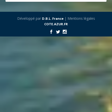
Développé par
| Mentions légales
D.B.L. France
COTE.AZUR.FR