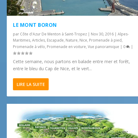
LE MONT BORON
par
Côte d'Azur De Menton à Saint-Tropez
|
Nov 30, 2016
|
Alpes-
Maritimes
,
Articles
,
Escapade
,
Nature
,
Nice
,
Promenade à pied
,
Promenade à vélo
,
Promenade en voiture
,
Vue panoramique
|
0
|
Cette semaine, nous partons en balade entre mer et forêt,
entre le bleu du Cap de Nice, et le vert...
LIRE LA SUITE