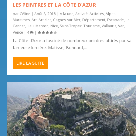
LES PEINTRES ET LA CÔTE D’AZUR
par
Céline
|
Août 8, 2018
|
A la une
,
Activité
,
Activités
,
Alpes-
Maritimes
,
Art
,
Articles
,
Cagnes-sur-Mer
,
Département
,
Escapade
,
Le
Cannet
,
Lieu
,
Menton
,
Nice
,
Saint-Tropez
,
Tourisme
,
Vallauris
,
Var
,
Vence
|
4
|
La Côte d’Azur a fasciné de nombreux peintres attirés par sa
fameuse lumière. Matisse, Bonnard,...
LIRE LA SUITE