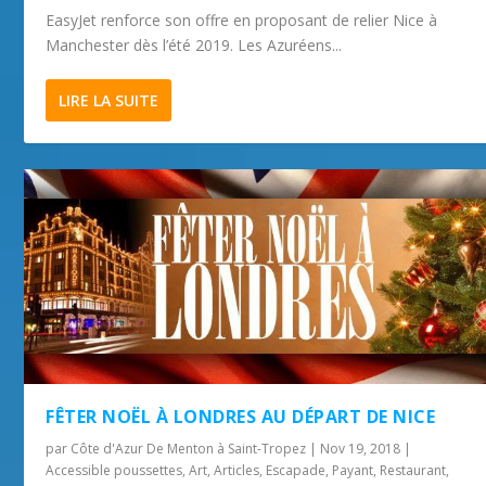
EasyJet renforce son offre en proposant de relier Nice à
Manchester dès l’été 2019. Les Azuréens...
LIRE LA SUITE
FÊTER NOËL À LONDRES AU DÉPART DE NICE
par
Côte d'Azur De Menton à Saint-Tropez
|
Nov 19, 2018
|
Accessible poussettes
,
Art
,
Articles
,
Escapade
,
Payant
,
Restaurant
,