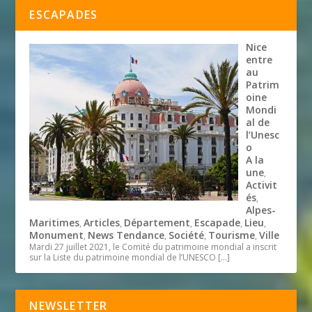
ESCAPADES
Nice
entre
au
Patrim
oine
Mondi
al de
l’Unesc
o
A la
une
,
Activit
és
,
Alpes-
Maritimes
Articles
Département
Escapade
Lieu
,
,
,
,
,
Monument
News Tendance
Société
Tourisme
Ville
,
,
,
,
Mardi 27 juillet 2021, le Comité du patrimoine mondial a inscrit
sur la Liste du patrimoine mondial de l’UNESCO
[…]
NEWSLETTER