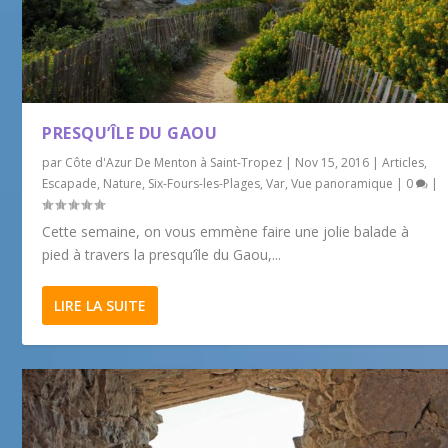
PRESQU’ÎLE DU GAOU
par
Côte d'Azur De Menton à Saint-Tropez
|
Nov 15, 2016
|
Articles
,
Escapade
,
Nature
,
Six-Fours-les-Plages
,
Var
,
Vue panoramique
|
0
|
Cette semaine, on vous emmène faire une jolie balade à
pied à travers la presqu’île du Gaou,...
LIRE LA SUITE