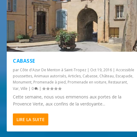
CABASSE
par
Côte d'Azur De Menton à Saint-Tropez
|
Oct 19, 2016
|
Accessible
poussettes
,
Animaux autorisés
,
Articles
,
Cabasse
,
Château
,
Escapade
,
Monument
,
Promenade à pied
,
Promenade en voiture
,
Restaurant
,
Var
,
Ville
|
0
|
Cette semaine, nous vous emmenons aux portes de la
Provence Verte, aux confins de la verdoyante...
LIRE LA SUITE