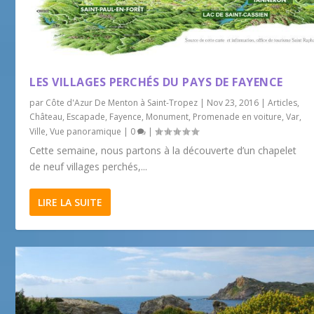
LES VILLAGES PERCHÉS DU PAYS DE FAYENCE
par
Côte d'Azur De Menton à Saint-Tropez
|
Nov 23, 2016
|
Articles
,
Château
,
Escapade
,
Fayence
,
Monument
,
Promenade en voiture
,
Var
,
Ville
,
Vue panoramique
|
0
|
Cette semaine, nous partons à la découverte d’un chapelet
de neuf villages perchés,...
LIRE LA SUITE