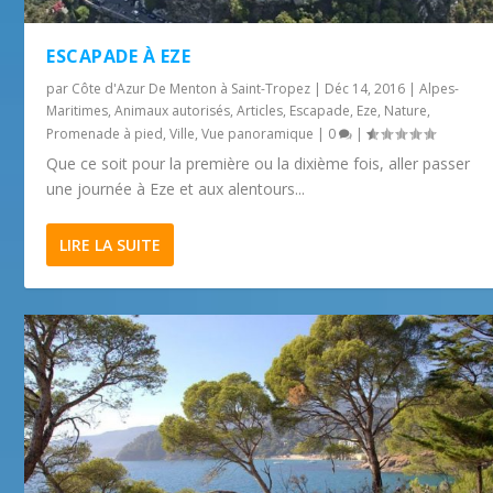
ESCAPADE À EZE
par
Côte d'Azur De Menton à Saint-Tropez
|
Déc 14, 2016
|
Alpes-
Maritimes
,
Animaux autorisés
,
Articles
,
Escapade
,
Eze
,
Nature
,
Promenade à pied
,
Ville
,
Vue panoramique
|
0
|
Que ce soit pour la première ou la dixième fois, aller passer
une journée à Eze et aux alentours...
LIRE LA SUITE