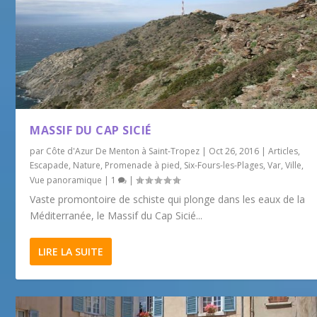
MASSIF DU CAP SICIÉ
par
Côte d'Azur De Menton à Saint-Tropez
|
Oct 26, 2016
|
Articles
,
Escapade
,
Nature
,
Promenade à pied
,
Six-Fours-les-Plages
,
Var
,
Ville
,
Vue panoramique
|
1
|
Vaste promontoire de schiste qui plonge dans les eaux de la
Méditerranée, le Massif du Cap Sicié...
LIRE LA SUITE