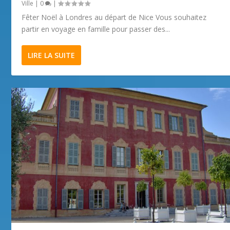
Ville
|
0
|
Fêter Noël à Londres au départ de Nice Vous souhaitez
partir en voyage en famille pour passer des...
LIRE LA SUITE