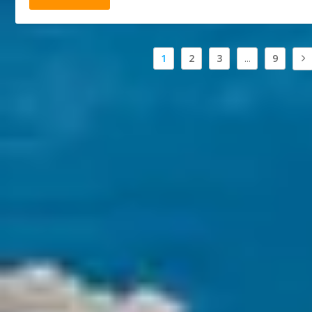
1
2
3
...
9