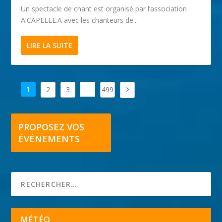
Un spectacle de chant est organisé par l’association
A.CAPELLE.A avec les chanteurs de...
LIRE LA SUITE
1
…
2
3
499
PROPOSEZ VOS
ÉVÉNEMENTS
MÉTÉO