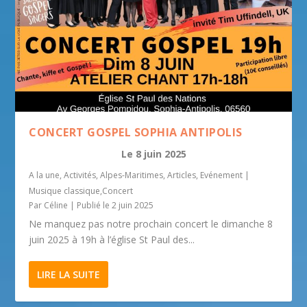
CONCERT GOSPEL SOPHIA ANTIPOLIS
Le
8 juin 2025
A la une
,
Activités
,
Alpes-Maritimes
,
Articles
,
Evénement
|
Musique classique,Concert
Par
Céline
|
Publié le 2 juin 2025
Ne manquez pas notre prochain concert le dimanche 8
juin 2025 à 19h à l’église St Paul des...
LIRE LA SUITE