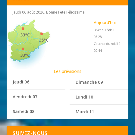
Jeudi 06 août 2026, Bonne Fête Félicissime
Aujourd'hui
Lever du Soleil
33°C
06:28
35°C
Coucher du soleil à
20:44
33°C
Les prévisions
Jeudi 06
Dimanche 09
Vendredi 07
Lundi 10
Samedi 08
Mardi 11
SUIVEZ-NOUS