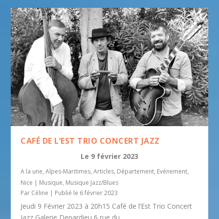
CAFÉ DE L’EST TRIO CONCERT JAZZ
Le
9 février 2023
A la une
,
Alpes-Maritimes
,
Articles
,
Département
,
Evénement
,
Nice
|
Musique
,
Musique Jazz/Blues
Par
Céline
|
Publié le 6 février 2023
Jeudi 9 Février 2023 à 20h15 Café de l’Est Trio Concert
Jazz Galerie Depardieu 6 rue du...