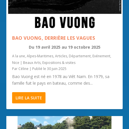
BAO VUONG, DERRIÈRE LES VAGUES
Du
19 avril 2025
au
19 octobre 2025
A la une
,
Alpes-Maritimes
,
Articles
,
Département
,
Evénement
,
Nice
|
Beaux Arts
,
Expositions & visites
Par
Céline
|
Publié le 30 juin 2025
Bao Vuong est né en 1978 au Viêt Nam. En 1979, sa
famille fuit le pays en bateau, comme des...
LIRE LA SUITE