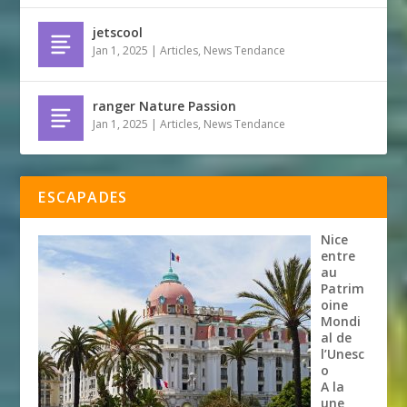
jetscool
Jan 1, 2025
|
Articles
,
News Tendance
ranger Nature Passion
Jan 1, 2025
|
Articles
,
News Tendance
ESCAPADES
Nice
entre
au
Patrim
oine
Mondi
al de
l’Unesc
o
A la
une
,