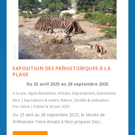
EXPOSITION DES PRÉHISTORIQUES À LA
PLAGE
Du
25 avril 2025
au
28 septembre 2025
A la une
,
Alpes-Maritimes
,
Articles
,
Département
,
Evénement
,
Nice
|
Expositions & visites
,
Nature
,
Société & civilisation
Par
Céline
|
Publié le 30 juin 2025
Du 25 avril au 28 septembre 2025, le Musée de
Préhistoire Terra Amata à Nice propose Des...