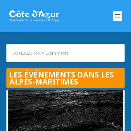
COTE.AZUR.FR
>
Evénements
LES ÉVÉNEMENTS DANS LES
ALPES-MARITIMES