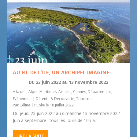
AU FIL DE L’ÎLE, UN ARCHIPEL IMAGINÉ
Du
23 juin 2022
au
13 novembre 2022
A la une
,
Alpes-Maritimes
,
Articles
,
Cannes
,
Département
,
Evénement
|
Détente & Découverte
,
Tourisme
Par
Céline
|
Publié le 18 juillet 2022
Du jeudi 23 juin 2022 au dimanche 13 novembre 2022
Juin à septembre : tous les jours de 10h à...
LIRE LA SUITE