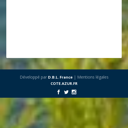
Développé par
| Mentions légales
D.B.L. France
COTE.AZUR.FR