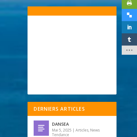
DERNIERS ARTICLES
DANSEA
Mai 5, 2025
|
Articles
,
News
Tendance