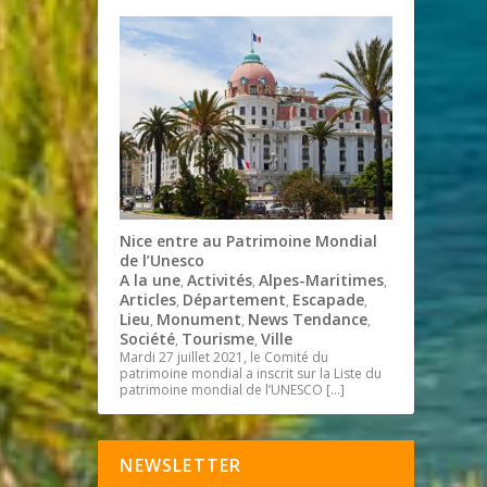
Nice entre au Patrimoine Mondial
de l’Unesco
A la une
Activités
Alpes-Maritimes
,
,
,
Articles
Département
Escapade
,
,
,
Lieu
Monument
News Tendance
,
,
,
Société
Tourisme
Ville
,
,
Mardi 27 juillet 2021, le Comité du
patrimoine mondial a inscrit sur la Liste du
patrimoine mondial de l’UNESCO
[…]
NEWSLETTER