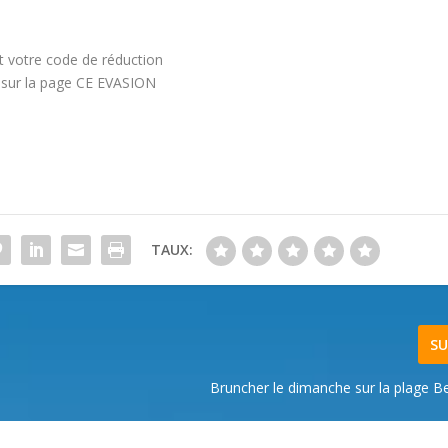
t votre code de réduction
r sur la page CE EVASION
TAUX:
SU
Bruncher le dimanche sur la plage B