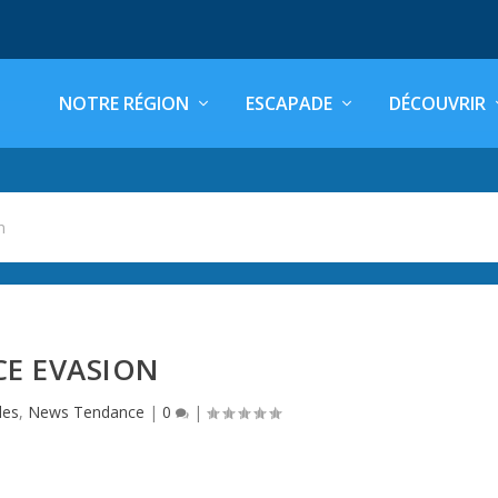
NOTRE RÉGION
ESCAPADE
DÉCOUVRIR
n
CE EVASION
les
,
News Tendance
|
0
|