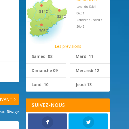
Lever du Soleil
31°C
06:31
33°C
Coucher du soleil à
20:42
30°C
Les prévisions
Samedi 08
Mardi 11
Dimanche 09
Mercredi 12
Lundi 10
Jeudi 13
IVANT
SUIVEZ-NOUS
eau Rivage