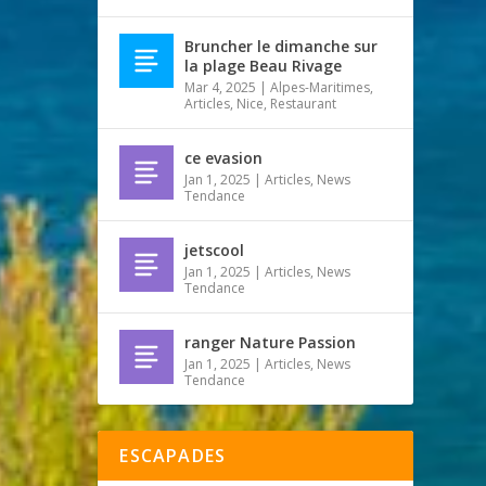
Bruncher le dimanche sur
la plage Beau Rivage
Mar 4, 2025
|
Alpes-Maritimes
,
Articles
,
Nice
,
Restaurant
ce evasion
Jan 1, 2025
|
Articles
,
News
Tendance
jetscool
Jan 1, 2025
|
Articles
,
News
Tendance
ranger Nature Passion
Jan 1, 2025
|
Articles
,
News
Tendance
ESCAPADES