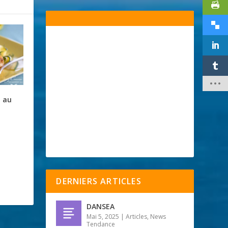
 au
DERNIERS ARTICLES
DANSEA
Mai 5, 2025
|
Articles
,
News
Tendance