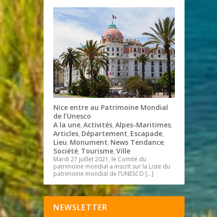
Nice entre au Patrimoine Mondial
de l’Unesco
A la une
Activités
Alpes-Maritimes
,
,
,
Articles
Département
Escapade
,
,
,
Lieu
Monument
News Tendance
,
,
,
Société
Tourisme
Ville
,
,
Mardi 27 juillet 2021, le Comité du
patrimoine mondial a inscrit sur la Liste du
patrimoine mondial de l’UNESCO
[…]
NEWSLETTER