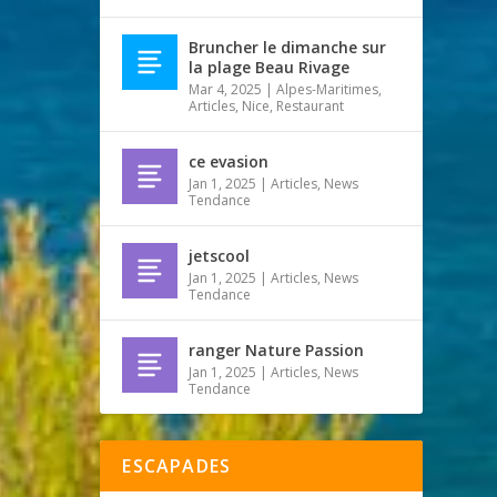
Bruncher le dimanche sur
la plage Beau Rivage
Mar 4, 2025
|
Alpes-Maritimes
,
Articles
,
Nice
,
Restaurant
ce evasion
Jan 1, 2025
|
Articles
,
News
Tendance
jetscool
Jan 1, 2025
|
Articles
,
News
Tendance
ranger Nature Passion
Jan 1, 2025
|
Articles
,
News
Tendance
ESCAPADES