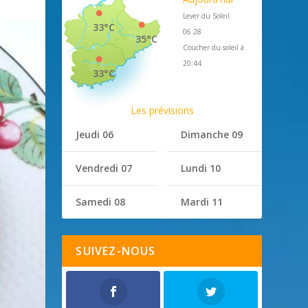
Lever du Soleil
33°C
06:28
35°C
Coucher du soleil à
20:44
33°C
Les prévisions
Jeudi 06
Dimanche 09
Vendredi 07
Lundi 10
Samedi 08
Mardi 11
SUIVEZ-NOUS