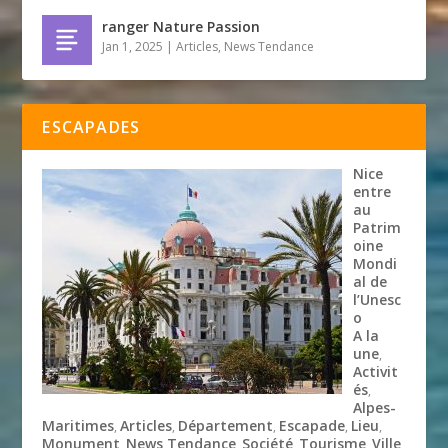
ranger Nature Passion
Jan 1, 2025
|
Articles
,
News Tendance
ESCAPADES
Nice
entre
au
Patrim
oine
Mondi
al de
l’Unesc
o
A la
une
,
Activit
és
,
Alpes-
Maritimes
Articles
Département
Escapade
Lieu
,
,
,
,
,
Monument
News Tendance
Société
Tourisme
Ville
,
,
,
,