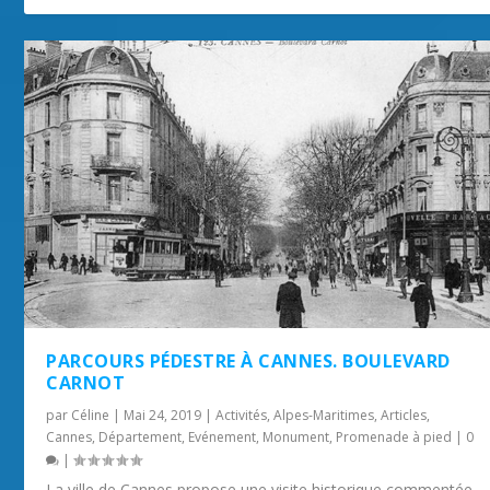
PARCOURS PÉDESTRE À CANNES. BOULEVARD
CARNOT
par
Céline
|
Mai 24, 2019
|
Activités
,
Alpes-Maritimes
,
Articles
,
Cannes
,
Département
,
Evénement
,
Monument
,
Promenade à pied
|
0
|
La ville de Cannes propose une visite historique commentée