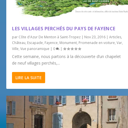
LES VILLAGES PERCHÉS DU PAYS DE FAYENCE
par
Côte d'Azur De Menton à Saint-Tropez
|
Nov 23, 2016
|
Articles
,
Château
,
Escapade
,
Fayence
,
Monument
,
Promenade en voiture
,
Var
,
Ville
,
Vue panoramique
|
0
|
Cette semaine, nous partons à la découverte d’un chapelet
de neuf villages perchés,...
LIRE LA SUITE