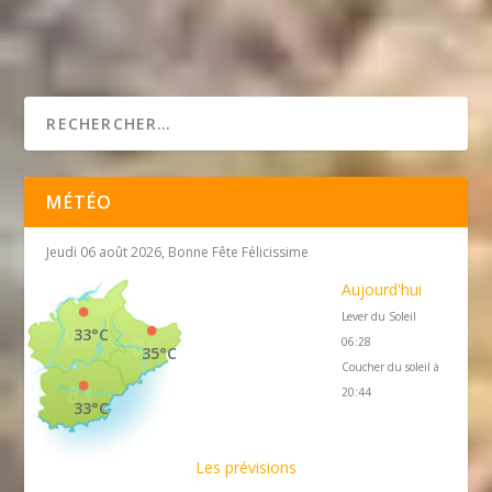
MÉTÉO
Jeudi 06 août 2026, Bonne Fête Félicissime
Aujourd'hui
Lever du Soleil
33°C
06:28
35°C
Coucher du soleil à
20:44
33°C
Les prévisions