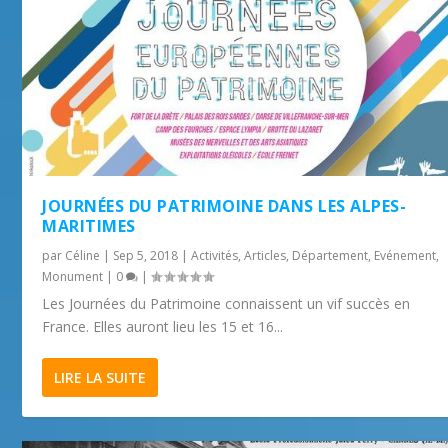
JOURNÉES DU PATRIMOINE DANS LES ALPES-
MARITIMES
par
Céline
|
Sep 5, 2018
|
Activités
,
Articles
,
Département
,
Evénement
,
Monument
|
0
|
Les Journées du Patrimoine connaissent un vif succès en
France. Elles auront lieu les 15 et 16...
LIRE LA SUITE