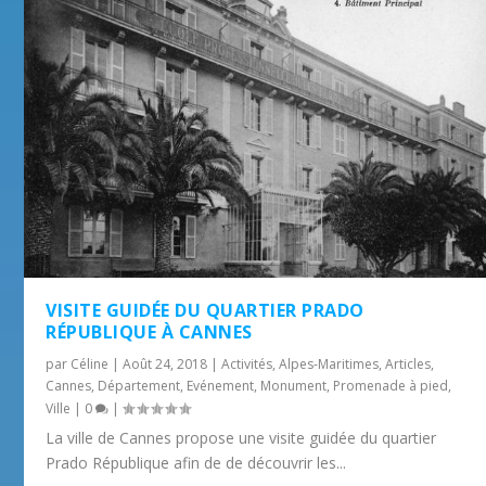
VISITE GUIDÉE DU QUARTIER PRADO
RÉPUBLIQUE À CANNES
par
Céline
|
Août 24, 2018
|
Activités
,
Alpes-Maritimes
,
Articles
,
Cannes
,
Département
,
Evénement
,
Monument
,
Promenade à pied
,
Ville
|
0
|
La ville de Cannes propose une visite guidée du quartier
Prado République afin de de découvrir les...