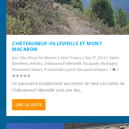
CHÂTEAUNEUF-VILLEVIEILLE ET MONT
MACARON
par
Côte d'Azur De Menton à Saint-Tropez
|
Sep 27, 2016
|
Alpes-
Maritimes
,
Articles
,
Châteauneuf-Villevieille
,
Escapade
,
Montagne
,
Monument
,
Nature
,
Promenade à pied
,
Vue panoramique
|
1
|
Un panorama exceptionnel aux portes de Nice Les ruines de
Châteauneuf-Villevieille sont une des...
LIRE LA SUITE