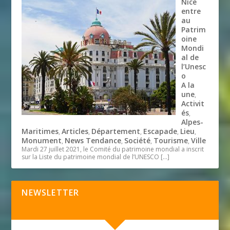
Nice
entre
au
Patrim
oine
Mondi
al de
l’Unesc
o
A la
une
,
Activit
és
,
Alpes-
Maritimes
Articles
Département
Escapade
Lieu
,
,
,
,
,
Monument
News Tendance
Société
Tourisme
Ville
,
,
,
,
Mardi 27 juillet 2021, le Comité du patrimoine mondial a inscrit
sur la Liste du patrimoine mondial de l’UNESCO
[…]
NEWSLETTER