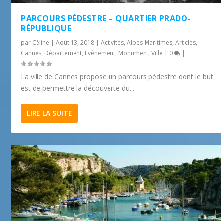
PARCOURS PÉDESTRE – QUARTIER PRADO-
RÉPUBLIQUE
par
Céline
|
Août 13, 2018
|
Activités
,
Alpes-Maritimes
,
Articles
,
Cannes
,
Département
,
Evénement
,
Monument
,
Ville
|
0
|
La ville de Cannes propose un parcours pédestre dont le but
est de permettre la découverte du...
LIRE LA SUITE