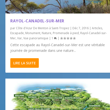
RAYOL-CANADEL-SUR-MER
par
Côte d'Azur De Menton à Saint-Tropez
|
Déc 7, 2016
|
Articles
,
Escapade
,
Monument
,
Nature
,
Promenade à pied
,
Rayol-Canadel-sur-
Mer
,
Var
,
Vue panoramique
|
1
|
Cette escapade au Rayol-Canadel-sur-Mer est une véritable
journée de promenade dans une nature...
LIRE LA SUITE