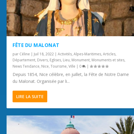
PARCOURS PÉDESTRE À CANNES. QUARTIER
JOURNÉES DU PATRIMOINE DANS LES ALPES-
VISITE GUIDÉE DU QUARTIER PRADO RÉPUBLIQUE
VISITE GUIDÉE DU QUARTIER MONTFLEURY À
PARCOURS PÉDESTRE – QUARTIER PRADO-
RUSSE
MARITIMES
À CANNE...
CANNES
RÉPUBLIQU...
FÊTE DU MALONAT
par
Céline
|
Juil 18, 2022
|
Activités
,
Alpes-Maritimes
,
Articles
,
Département
,
Divers
,
Eglises
,
Lieu
,
Monument
,
Monuments et sites
,
News Tendance
,
Nice
,
Tourisme
,
Ville
|
0
|
Depuis 1854, Nice célèbre, en juillet, la Fête de Notre Dame
du Malonat. Organisée par li...
LIRE LA SUITE