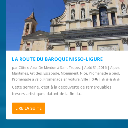
LA ROUTE DU BAROQUE NISSO-LIGURE
par
Côte d'Azur De Menton à Saint-Tropez
|
Août 31, 2016
|
Alpes-
Maritimes
,
Articles
,
Escapade
,
Monument
,
Nice
,
Promenade à pied
,
Promenade à vélo
,
Promenade en voiture
,
Ville
|
0
|
Cette semaine, c’est à la découverte de remarquables
trésors artistiques datant de la fin du...
LIRE LA SUITE