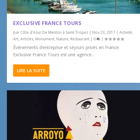
EXCLUSIVE FRANCE TOURS
par
Côte d'Azur De Menton à Saint-Tropez
|
Nov 23, 2017
|
Activité
,
Art
,
Articles
,
Monument
,
Nature
,
Restaurant
|
0
|
Événements d’entreprise et séjours privés en France.
Exclusive France Tours est une agence...
LIRE LA SUITE