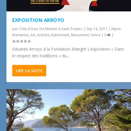
EXPOSITION ARROYO
par
Côte d'Azur De Menton à Saint-Tropez
|
Sep 14, 2017
|
Alpes-
Maritimes
,
Art
,
Articles
,
Evénement
,
Monument
,
Vence
|
0
|
Eduardo Arroyo à la Fondation Maeght L’exposition « Dans
le respect des traditions » du...
LIRE LA SUITE