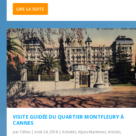
LIRE LA SUITE
VISITE GUIDÉE DU QUARTIER MONTFLEURY À
CANNES
par
Céline
|
Août 24, 2018
|
Activités
,
Alpes-Maritimes
,
Articles
,