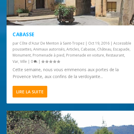
CABASSE
par
Côte d'Azur De Menton à Saint-Tropez
|
Oct 19, 2016
|
Accessible
poussettes
,
Animaux autorisés
,
Articles
,
Cabasse
,
Château
,
Escapade
,
Monument
,
Promenade à pied
,
Promenade en voiture
,
Restaurant
,
Var
,
Ville
|
0
|
Cette semaine, nous vous emmenons aux portes de la
Provence Verte, aux confins de la verdoyante...
LIRE LA SUITE