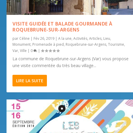
VISITE GUIDÉE ET BALADE GOURMANDE À
ROQUEBRUNE-SUR-ARGENS
par
Céline
|
Fév 26, 2019
|
A la une
,
Activités
,
Articles
,
Lieu
,
Monument
,
Promenade à pied
,
Roquebrune-sur-Argens
,
Tourisme
,
Var
,
Ville
|
0
|
La commune de Roquebrune-sur-Argens (Var) vous propose
une visite commentée du très beau village...
LIRE LA SUITE