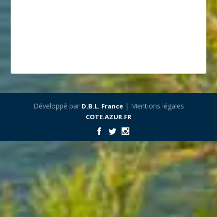
Développé par
| Mentions légales
D.B.L. France
COTE.AZUR.FR