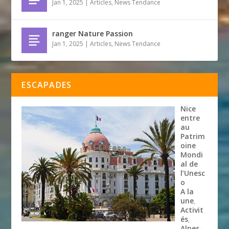
Jan 1, 2025
|
Articles
,
News Tendance
ranger Nature Passion
Jan 1, 2025
|
Articles
,
News Tendance
ESCAPADES
Nice
entre
au
Patrim
oine
Mondi
al de
l’Unesc
o
A la
une
,
Activit
és
,
Alpes-