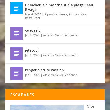
Bruncher le dimanche sur la plage Beau
Rivage
Mar 4, 2025
|
Alpes-Maritimes
,
Articles
,
Nice
,
Restaurant
ce evasion
Jan 1, 2025
|
Articles
,
News Tendance
jetscool
Jan 1, 2025
|
Articles
,
News Tendance
ranger Nature Passion
Jan 1, 2025
|
Articles
,
News Tendance
ESCAPADES
Nice