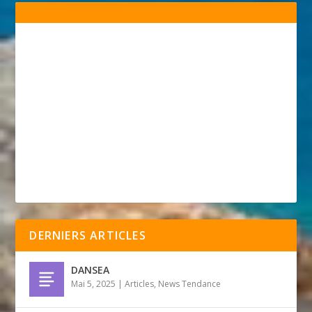
DERNIERS ARTICLES
DANSEA
Mai 5, 2025
|
Articles
,
News Tendance