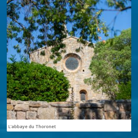
L'abbaye du Thoronet