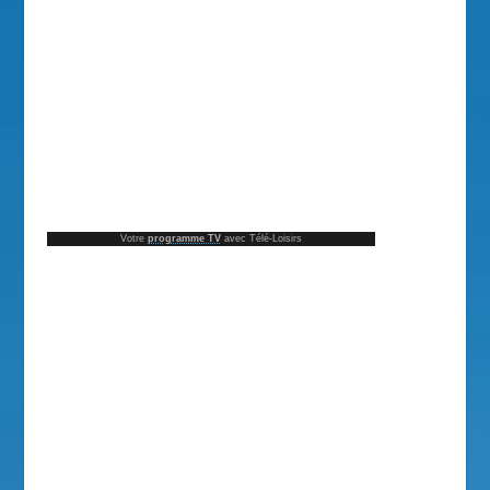
Votre
programme TV
avec Télé-Loisirs