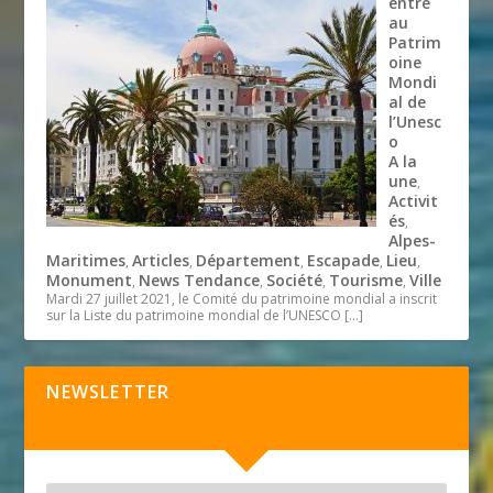
entre
au
Patrim
oine
Mondi
al de
l’Unesc
o
A la
une
,
Activit
és
,
Alpes-
Maritimes
Articles
Département
Escapade
Lieu
,
,
,
,
,
Monument
News Tendance
Société
Tourisme
Ville
,
,
,
,
Mardi 27 juillet 2021, le Comité du patrimoine mondial a inscrit
sur la Liste du patrimoine mondial de l’UNESCO
[…]
NEWSLETTER