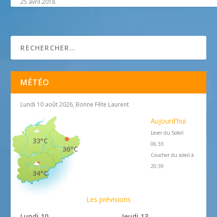
25 avril 2018
MÉTÉO
Lundi 10 août 2026, Bonne Fête Laurent
Aujourd'hui
Lever du Soleil
33°C
06:33
36°C
Coucher du soleil à
20:39
34°C
Les prévisions
Lundi 10
Jeudi 13