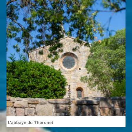
L'abbaye du Thoronet