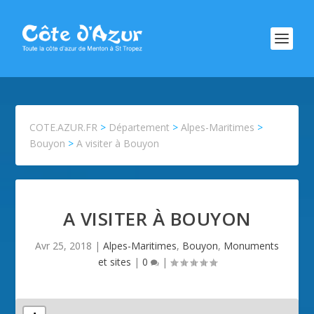
COTE.AZUR.FR
>
Département
>
Alpes-Maritimes
>
Bouyon
>
A visiter à Bouyon
A VISITER À BOUYON
Avr 25, 2018
|
Alpes-Maritimes
,
Bouyon
,
Monuments
et sites
|
0
|