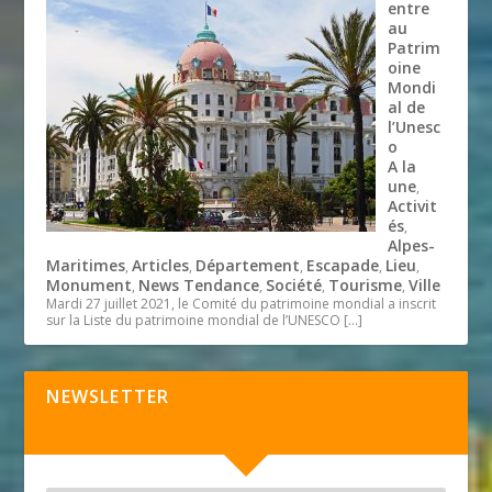
entre
au
Patrim
oine
Mondi
al de
l’Unesc
o
A la
une
,
Activit
és
,
Alpes-
Maritimes
Articles
Département
Escapade
Lieu
,
,
,
,
,
Monument
News Tendance
Société
Tourisme
Ville
,
,
,
,
Mardi 27 juillet 2021, le Comité du patrimoine mondial a inscrit
sur la Liste du patrimoine mondial de l’UNESCO
[…]
NEWSLETTER