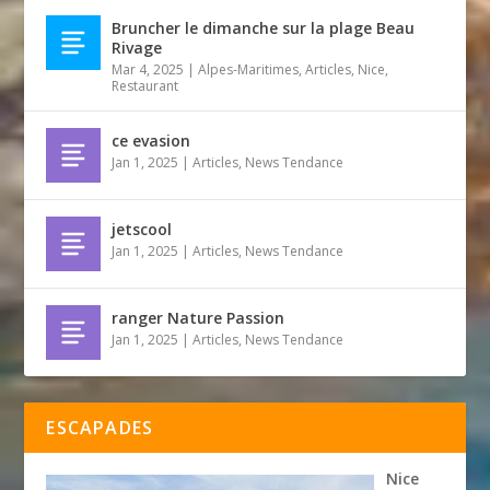
Bruncher le dimanche sur la plage Beau
Rivage
Mar 4, 2025
|
Alpes-Maritimes
,
Articles
,
Nice
,
Restaurant
ce evasion
Jan 1, 2025
|
Articles
,
News Tendance
jetscool
Jan 1, 2025
|
Articles
,
News Tendance
ranger Nature Passion
Jan 1, 2025
|
Articles
,
News Tendance
ESCAPADES
Nice