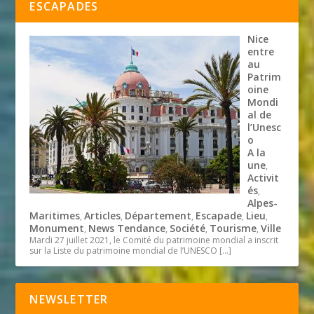
ESCAPADES
Nice
entre
au
Patrim
oine
Mondi
al de
l’Unesc
o
A la
une
,
Activit
és
,
Alpes-
Maritimes
Articles
Département
Escapade
Lieu
,
,
,
,
,
Monument
News Tendance
Société
Tourisme
Ville
,
,
,
,
Mardi 27 juillet 2021, le Comité du patrimoine mondial a inscrit
sur la Liste du patrimoine mondial de l’UNESCO
[…]
NEWSLETTER