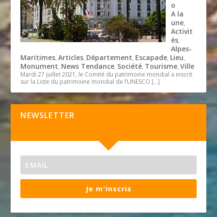
o
A la
une
,
Activit
és
,
Alpes-
Maritimes
Articles
Département
Escapade
Lieu
,
,
,
,
,
Monument
News Tendance
Société
Tourisme
Ville
,
,
,
,
Mardi 27 juillet 2021, le Comité du patrimoine mondial a inscrit
sur la Liste du patrimoine mondial de l’UNESCO
[…]
NEWSLETTER
Je m'inscris