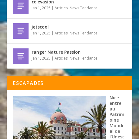
ce evasion
Jan 1, 2025
|
Articles
,
News Tendance
jetscool
Jan 1, 2025
|
Articles
,
News Tendance
ranger Nature Passion
Jan 1, 2025
|
Articles
,
News Tendance
ESCAPADES
Nice
entre
au
Patrim
oine
Mondi
al de
l’Unesc