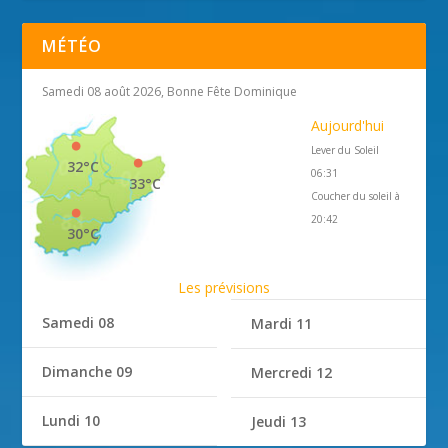
MÉTÉO
Samedi 08 août 2026, Bonne Fête Dominique
Aujourd'hui
Lever du Soleil
32°C
06:31
33°C
Coucher du soleil à
20:42
30°C
Les prévisions
Samedi 08
Mardi 11
Dimanche 09
Mercredi 12
Lundi 10
Jeudi 13