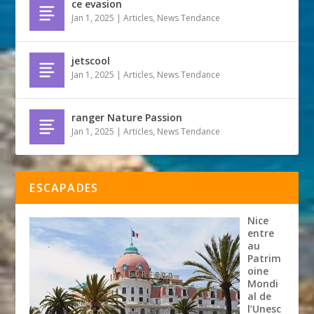
ce evasion
Jan 1, 2025
|
Articles
,
News Tendance
jetscool
Jan 1, 2025
|
Articles
,
News Tendance
ranger Nature Passion
Jan 1, 2025
|
Articles
,
News Tendance
ESCAPADES
Nice
entre
au
Patrim
oine
Mondi
al de
l’Unesc