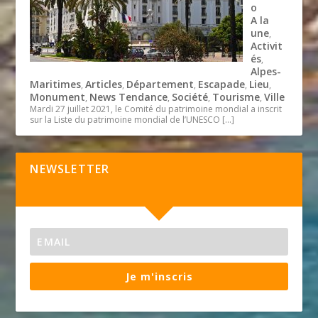
o
A la
une
,
Activit
és
,
Alpes-
Maritimes
Articles
Département
Escapade
Lieu
,
,
,
,
,
Monument
News Tendance
Société
Tourisme
Ville
,
,
,
,
Mardi 27 juillet 2021, le Comité du patrimoine mondial a inscrit
sur la Liste du patrimoine mondial de l’UNESCO
[…]
NEWSLETTER
Je m'inscris