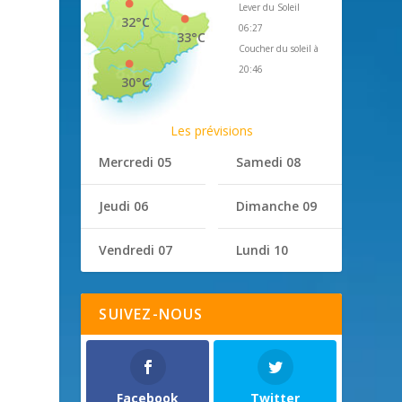
Lever du Soleil
32°C
06:27
33°C
Coucher du soleil à
20:46
30°C
Les prévisions
Mercredi 05
Samedi 08
Jeudi 06
Dimanche 09
Vendredi 07
Lundi 10
SUIVEZ-NOUS
Facebook
Twitter