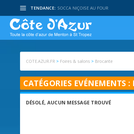
TENDANCE:
SOCCA NIÇOISE AU FOUR
COTE.AZUR.FR
>
Foires & salons
>
Brocante
CATÉGORIES EVÉNEMENTS :
DÉSOLÉ, AUCUN MESSAGE TROUVÉ