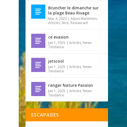
Bruncher le dimanche sur
la plage Beau Rivage
Mar 4, 2025
|
Alpes-Maritimes
,
Articles
,
Nice
,
Restaurant
ce evasion
Jan 1, 2025
|
Articles
,
News
Tendance
jetscool
Jan 1, 2025
|
Articles
,
News
Tendance
ranger Nature Passion
Jan 1, 2025
|
Articles
,
News
Tendance
ESCAPADES