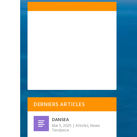
DERNIERS ARTICLES
DANSEA
Mai 5, 2025
|
Articles
,
News
Tendance