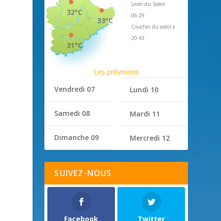
Lever du Soleil
32°C
06:29
33°C
Coucher du soleil à
20:43
31°C
Les prévisions
Vendredi 07
Lundi 10
Samedi 08
Mardi 11
Dimanche 09
Mercredi 12
SUIVEZ-NOUS
Facebook
Twitter