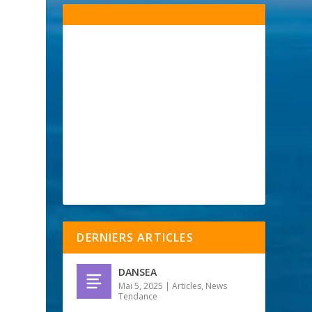
DERNIERS ARTICLES
DANSEA
Mai 5, 2025
|
Articles
,
News
Tendance