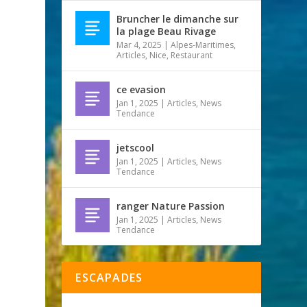
Bruncher le dimanche sur
la plage Beau Rivage
Mar 4, 2025
|
Alpes-Maritimes
,
Articles
,
Nice
,
Restaurant
ce evasion
Jan 1, 2025
|
Articles
,
News
Tendance
jetscool
Jan 1, 2025
|
Articles
,
News
Tendance
ranger Nature Passion
Jan 1, 2025
|
Articles
,
News
Tendance
ESCAPADES